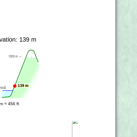
vation: 139 m
139 m
m ≈ 456 ft