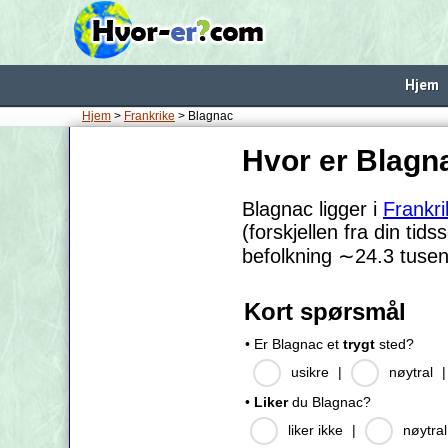
Hjem
Hjem
>
Frankrike
> Blagnac
Hvor er Blagn
Blagnac ligger i
Frankri
(forskjellen fra din tid
befolkning
∼24.3
tusen
Kort spørsmål
• Er Blagnac et
trygt
sted?
usikre
|
nøytral
•
Liker
du Blagnac?
liker ikke
|
nøytral