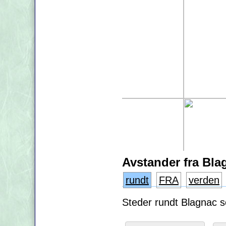
Avstander fra Bla
rundt
FRA
verden
Steder rundt Blagnac so