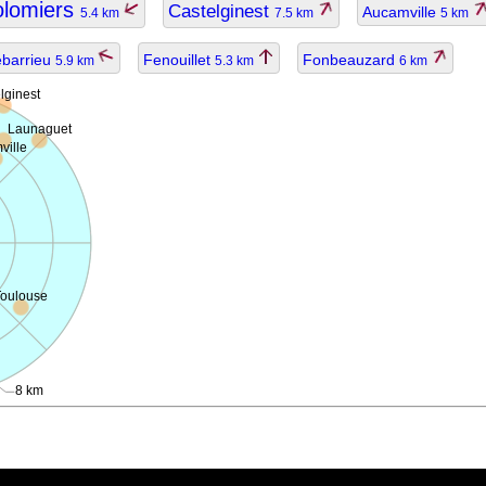
olomiers
Castelginest
Aucamville
5.4 km
7.5 km
5 km
barrieu
Fenouillet
Fonbeauzard
5.9 km
5.3 km
6 km
lginest
Launaguet
ville
Toulouse
8 km