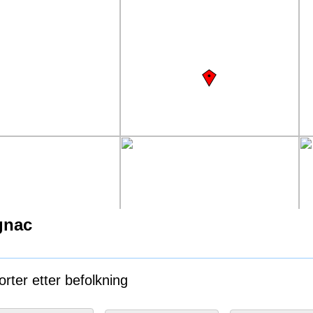
gnac
rter etter befolkning