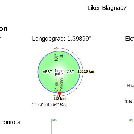
Liker Blagnac?
jon
°
Lengdegrad: 1.39399°
Ele
10310 km
112 km
139 
1° 23' 38.364" Øst
ributors