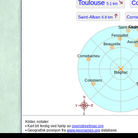
Toulouse
C
5.1 km
Saint-Alban
Corne
6.8 km
Caste
Saint-Alban
Fenouillet
Aucam
Beauzelle
Cornebarrieu
Blagnac
Colomiers
Kilder, notater:
• Kart bli ferdig ved hjelp av
openstreetmap.org
.
• Geografisk posisjon fra
www.geonames.org
database.
• Befolknings data er bare ca verdi, kan det være utdatert.