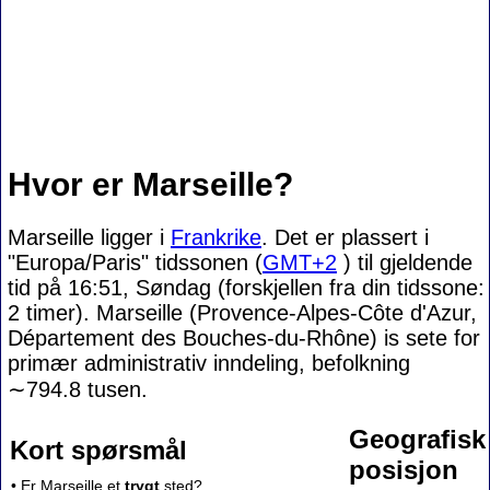
Hvor er Marseille?
Marseille ligger i
Frankrike
. Det er plassert i
"Europa/Paris" tidssonen (
GMT+2
) til gjeldende
tid på 16:51, Søndag (forskjellen fra din tidssone:
2 timer). Marseille (Provence-Alpes-Côte d'Azur,
Département des Bouches-du-Rhône) is sete for
primær administrativ inndeling, befolkning
∼794.8
tusen.
Geografisk
Kort spørsmål
posisjon
• Er Marseille et
trygt
sted?