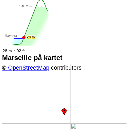
28 m
28 m ≈ 92 ft
Marseille på kartet
+
©
−
OpenStreetMap
contributors