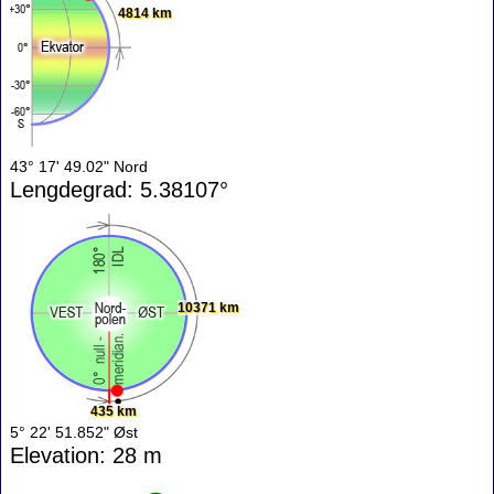
4814 km
43° 17' 49.02" Nord
Lengdegrad: 5.38107°
10371 km
435 km
5° 22' 51.852" Øst
Elevation: 28 m