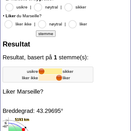
usikre
|
nøytral
|
sikker
•
Liker
du Marseille?
liker ikke
|
nøytral
|
liker
Resultat
Resultat, basert på
1
stemme(s):
usikre
sikker
liker ikke
liker
Liker Marseille?
Breddegrad: 43.29695°
5193 km