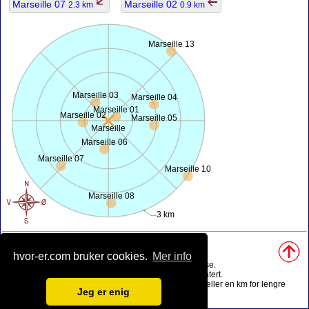
Marseille 07
Marseille 02
2.3 km
0.9 km
Marseille 13
Marseille 03
Marseille 04
Marseille 01
Marseille 02
Marseille 05
Marseille
Marseille 06
Marseille 07
Marseille 10
Marseille 08
3 km
Kilder, notater:
• Kart bli ferdig ved hjelp av
openstreetmap.org
.
hvor-er.com bruker cookies.
Mer info
• Geografisk posisjon fra
www.geonames.org
database.
• Befolknings data er bare ca verdi, kan det være utdatert.
• Avstand i luftlinjes beregning er avrundet til 0.1 km (eller en km for lengre
Jeg er enig
avstander).