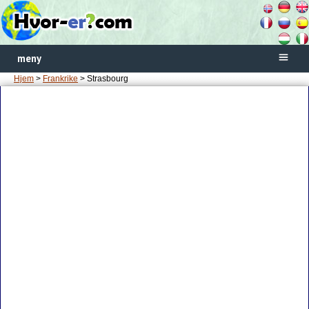
meny
Hjem
>
Frankrike
> Strasbourg