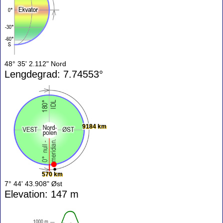
48° 35' 2.112" Nord
Lengdegrad: 7.74553°
9184 km
570 km
7° 44' 43.908" Øst
Elevation: 147 m