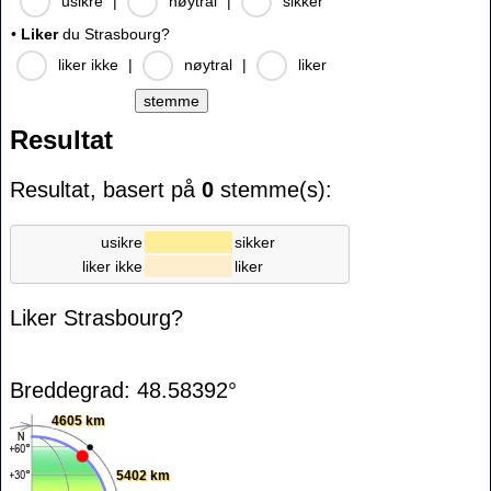
usikre
|
nøytral
|
sikker
•
Liker
du Strasbourg?
liker ikke
|
nøytral
|
liker
Resultat
Resultat, basert på
0
stemme(s):
usikre
sikker
liker ikke
liker
Liker Strasbourg?
Breddegrad: 48.58392°
4605 km
5402 km