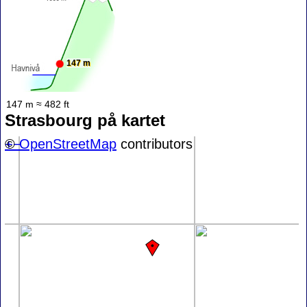
147 m
147 m ≈ 482 ft
Strasbourg på kartet
+
©
−
OpenStreetMap
contributors