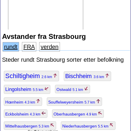
Avstander fra Strasbourg
rundt
FRA
verden
Steder rundt Strasbourg sorter etter befolkning
Schiltigheim
Bischheim
2.6 km
3.6 km
Lingolsheim
Ostwald
5.5 km
5.1 km
Hœnheim
Souffelweyersheim
4.3 km
5.7 km
Eckbolsheim
Oberhausbergen
4.3 km
4.9 km
Mittelhausbergen
Niederhausbergen
5.3 km
5.5 km