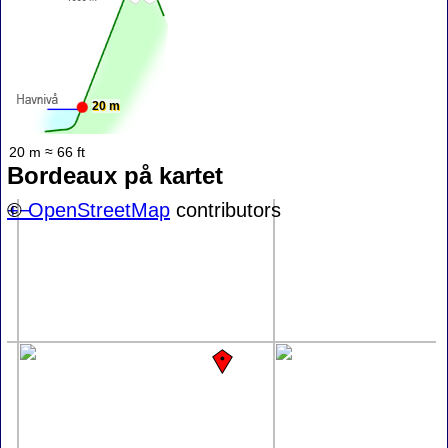
20 m
20 m ≈ 66 ft
Bordeaux på kartet
+
©
−
OpenStreetMap
contributors