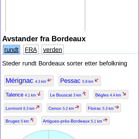
Avstander fra Bordeaux
rundt
FRA
verden
Steder rundt Bordeaux sorter etter befolkning
Mérignac
Pessac
4.3 km
5.9 km
Talence
Le Bouscat
Bègles
4.1 km
3 km
4.4 km
Lormont
Cenon
Floirac
6.3 km
5.2 km
5.3 km
Bruges
Artigues-près-Bordeaux
5 km
5.1 km