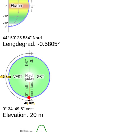
44° 50' 25.584" Nord
Lengdegrad: -0.5805°
042 km
46 km
0° 34' 49.8" Vest
Elevation: 20 m