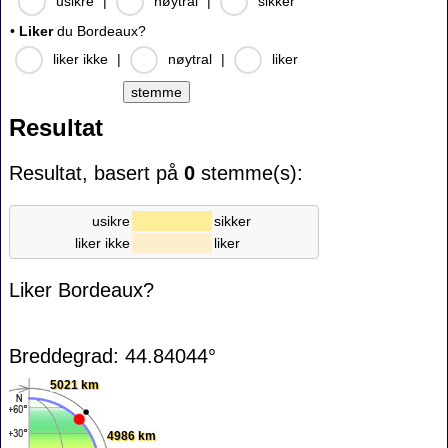
usikre
|
nøytral
|
sikker
•
Liker
du Bordeaux?
liker ikke
|
nøytral
|
liker
Resultat
Resultat, basert på
0
stemme(s):
usikre
sikker
liker ikke
liker
Liker Bordeaux?
Breddegrad: 44.84044°
5021 km
4986 km