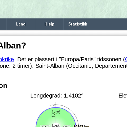
Land
Hjelp
Statistikk
-Alban?
nkrike
. Det er plassert i "Europa/Paris" tidssonen (
ssone:
2 timer). Saint-Alban (Occitanie, Département
jon
Lengdegrad: 1.4102°
Ele
10297 km