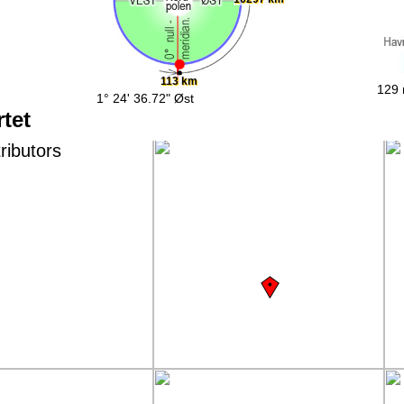
113 km
129 
1° 24' 36.72" Øst
tet
ributors