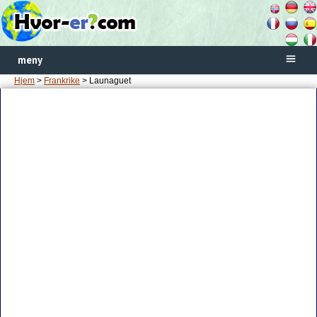
meny
Hjem
>
Frankrike
> Launaguet