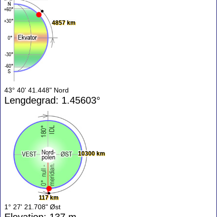
4857 km
43° 40' 41.448" Nord
Lengdegrad: 1.45603°
10300 km
117 km
1° 27' 21.708" Øst
Elevation: 137 m