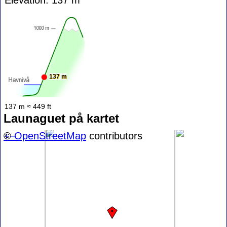
137 m
137 m ≈ 449 ft
Launaguet på kartet
+
©
−
OpenStreetMap
contributors