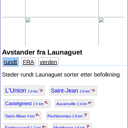
Avstander fra Launaguet
rundt
FRA
verden
Steder rundt Launaguet sorter etter befolkning
L'Union
Saint-Jean
2.9 km
3.8 km
Castelginest
Aucamville
2.5 km
2.4 km
Saint-Alban
Pechbonnieu
4 km
2.8 km
Fonbeauzard
Montberon