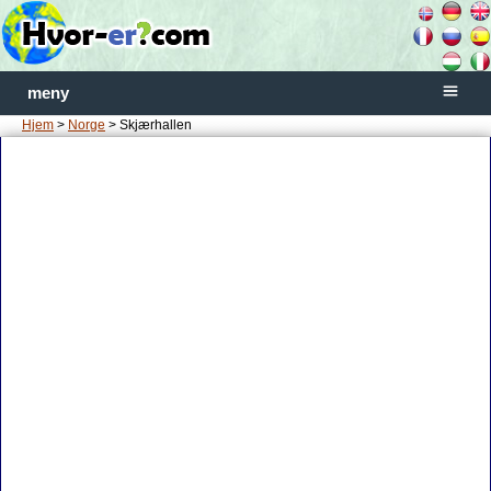
meny
Hjem
>
Norge
> Skjærhallen