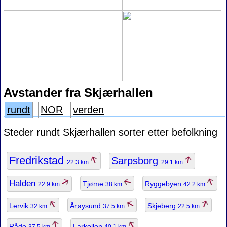
Avstander fra Skjærhallen
rundt
NOR
verden
Steder rundt Skjærhallen sorter etter befolkning
Fredrikstad
Sarpsborg
22.3 km
29.1 km
Halden
Tjøme
Ryggebyen
22.9 km
38 km
42.2 km
Lervik
Årøysund
Skjeberg
32 km
37.5 km
22.5 km
Råde
Larkollen