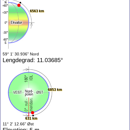
6563 km
59° 1' 30.936" Nord
Lengdegrad: 11.03685°
6853 km
631 km
11° 2' 12.66" Øst
Elevation: 5 m