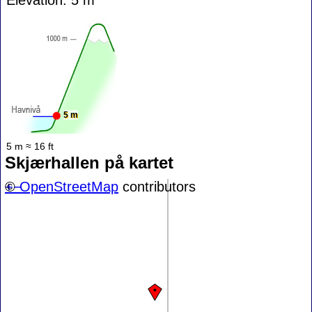
5 m
5 m ≈ 16 ft
Skjærhallen på kartet
+
©
−
OpenStreetMap
contributors