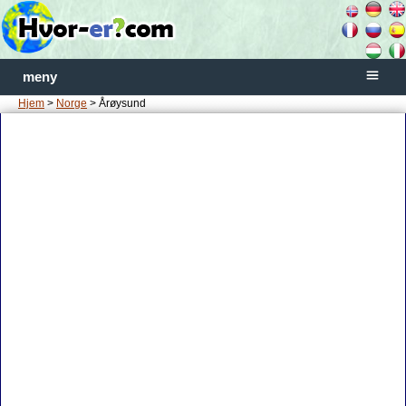
meny
Hjem
>
Norge
> Årøysund