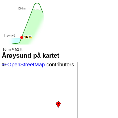
16 m
16 m ≈ 52 ft
Årøysund på kartet
+
©
−
OpenStreetMap
contributors