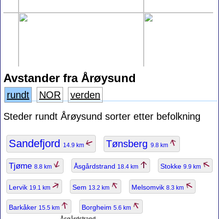
Avstander fra Årøysund
rundt
NOR
verden
Steder rundt Årøysund sorter etter befolkning
Sandefjord
Tønsberg
14.9 km
9.8 km
Tjøme
Åsgårdstrand
Stokke
8.8 km
18.4 km
9.9 km
Lervik
Sem
Melsomvik
19.1 km
13.2 km
8.3 km
Barkåker
Borgheim
15.5 km
5.6 km