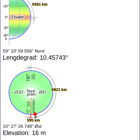
6581 km
59° 10' 59.556" Nord
Lengdegrad: 10.45743°
6821 km
595 km
10° 27' 26.748" Øst
Elevation: 16 m