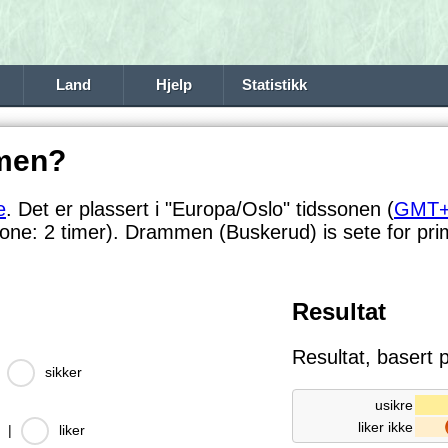
Land
Hjelp
Statistikk
men?
e
. Det er plassert i "Europa/Oslo" tidssonen (
GMT
ssone:
2 timer). Drammen (Buskerud) is sete for prim
Resultat
Resultat, basert
|
sikker
usikre
liker ikke
|
liker