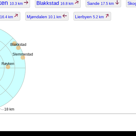
ken
Blakkstad
Sande
Sko
10.3 km
16.8 km
17.5 km
Mjøndalen
Lierbyen
16.4 km
10.1 km
5.2 km
Blakkstad
Slemmestad
Røyken
18 km