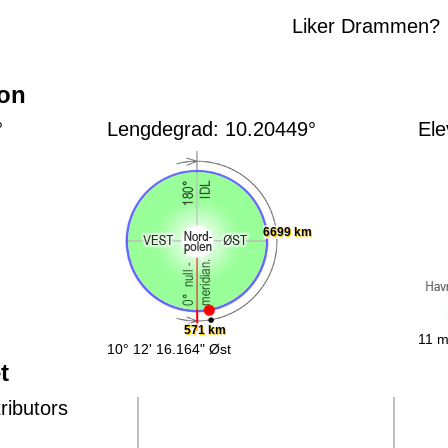
Liker Drammen?
jon
°
Lengdegrad: 10.20449°
Ele
6699 km
571 km
11 m
10° 12' 16.164" Øst
t
ributors