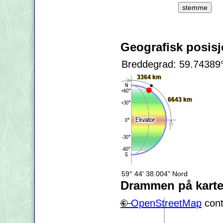
Geografisk posis
Breddegrad: 59.74389
3364 km
6643 km
59° 44' 38.004" Nord
Drammen på karte
+
©
−
OpenStreetMap
cont