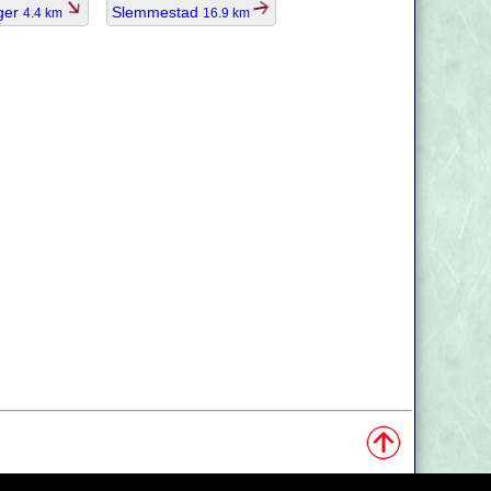
ger
Slemmestad
4.4 km
16.9 km