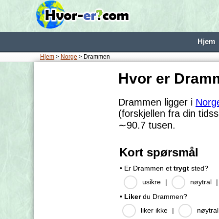
Hjem
Hjem
>
Norge
> Drammen
Hvor er Dram
Drammen ligger i
Norg
(forskjellen fra din tid
∼90.7
tusen.
Kort spørsmål
• Er Drammen et
trygt
sted?
usikre
|
nøytral
•
Liker
du Drammen?
liker ikke
|
nøytral