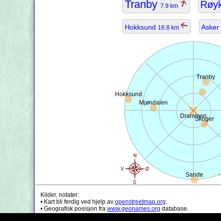
Tranby
Røy
7.9 km
Hokksund
Asker
16.8 km
Tranby
Hokksund
Mjøndalen
Drammen
Skoger
Sande
Kilder, notater:
• Kart bli ferdig ved hjelp av
openstreetmap.org
.
• Geografisk posisjon fra
www.geonames.org
database.
• Befolknings data er bare ca verdi, kan det være utdatert.