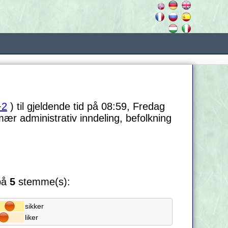
+2
) til gjeldende tid på 08:59, Fredag
ær administrativ inndeling, befolkning
 på
5
stemme(s):
sikker
liker