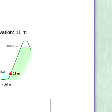
vation: 11 m
11 m
 ≈ 36 ft