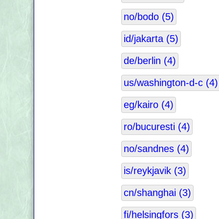
no/bodo (5)
id/jakarta (5)
de/berlin (4)
us/washington-d-c (4)
eg/kairo (4)
ro/bucuresti (4)
no/sandnes (4)
is/reykjavik (3)
cn/shanghai (3)
fi/helsingfors (3)