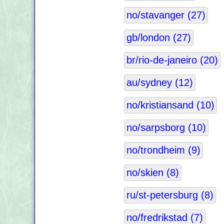
no/stavanger (27)
gb/london (27)
br/rio-de-janeiro (20)
au/sydney (12)
no/kristiansand (10)
no/sarpsborg (10)
no/trondheim (9)
no/skien (8)
ru/st-petersburg (8)
no/fredrikstad (7)