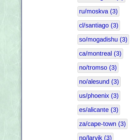
ru/moskva (3)
cl/santiago (3)
so/mogadishu (3)
ca/montreal (3)
no/tromso (3)
no/alesund (3)
us/phoenix (3)
es/alicante (3)
za/cape-town (3)
no/larvik (3)