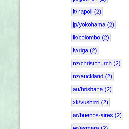
it/napoli (2)
jp/yokohama (2)
lk/colombo (2)
lv/riga (2)
nz/christchurch (2)
nz/auckland (2)
au/brisbane (2)
xk/vushtrri (2)
ar/buenos-aires (2)
er/asmara (2)