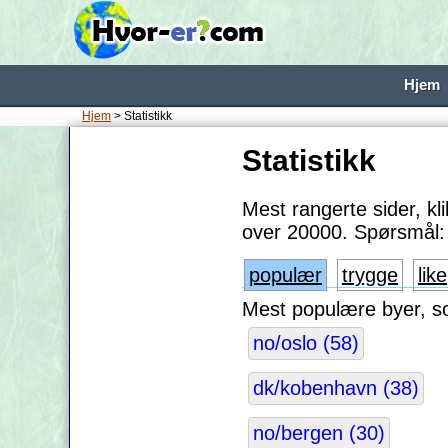
Hjem
Hjem
> Statistikk
Statistikk
Mest rangerte sider, k
over 20000. Spørsmål: 
populær
trygge
like
Mest populære byer, so
no/oslo (58)
dk/kobenhavn (38)
no/bergen (30)