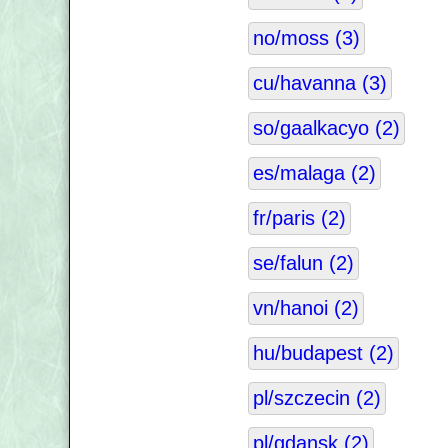
no/moss (3)
cu/havanna (3)
so/gaalkacyo (2)
es/malaga (2)
fr/paris (2)
se/falun (2)
vn/hanoi (2)
hu/budapest (2)
pl/szczecin (2)
pl/gdansk (2)