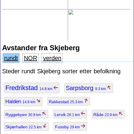
Avstander fra Skjeberg
rundt
NOR
verden
Steder rundt Skjeberg sorter etter befolkning
Fredrikstad
Sarpsborg
14.8 km
9.3 km
Halden
Rakkestad
14.8 km
25.3 km
Ryggebyen
Lervik
Råde
30.9 km
26.1 km
23.9 km
Skjærhallen
Fossby
22.5 km
29 km