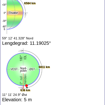
6584 km
59° 12' 41.328" Nord
Lengdegrad: 11.19025°
6811 km
636 km
11° 11' 24.9" Øst
Elevation: 5 m