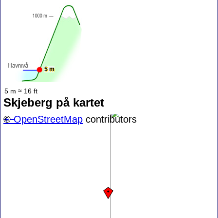
5 m
5 m ≈ 16 ft
Skjeberg på kartet
+
©
−
OpenStreetMap
contributors