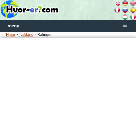
meny
Hjem
>
Tyskland
> Ratingen