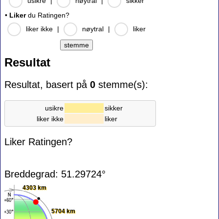
usikre
|
nøytral
|
sikker
•
Liker
du Ratingen?
liker ikke
|
nøytral
|
liker
Resultat
Resultat, basert på
0
stemme(s):
usikre
sikker
liker ikke
liker
Liker Ratingen?
Breddegrad: 51.29724°
4303 km
5704 km