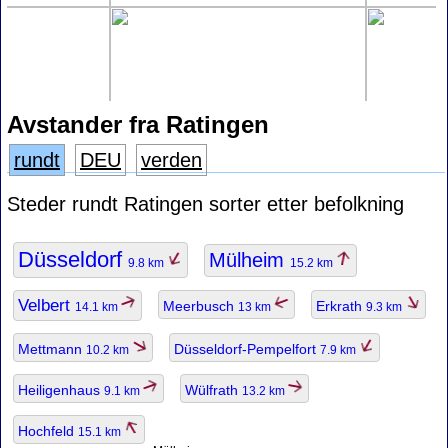
Avstander fra Ratingen
rundt
DEU
verden
Steder rundt Ratingen sorter etter befolkning
Düsseldorf
Mülheim
9.8 km
15.2 km
Velbert
Meerbusch
Erkrath
14.1 km
13 km
9.3 km
Mettmann
Düsseldorf-Pempelfort
10.2 km
7.9 km
Heiligenhaus
Wülfrath
9.1 km
13.2 km
Hochfeld
15.1 km