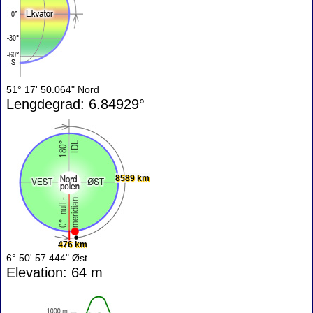
51° 17' 50.064" Nord
Lengdegrad: 6.84929°
8589 km
476 km
6° 50' 57.444" Øst
Elevation: 64 m