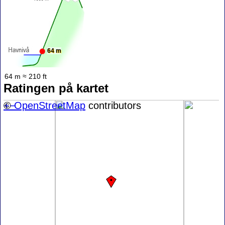
64 m
64 m ≈ 210 ft
Ratingen på kartet
+
©
−
OpenStreetMap
contributors