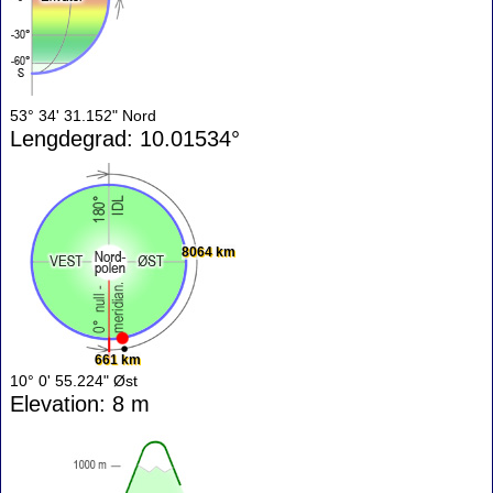
53° 34' 31.152" Nord
Lengdegrad: 10.01534°
8064 km
661 km
10° 0' 55.224" Øst
Elevation: 8 m