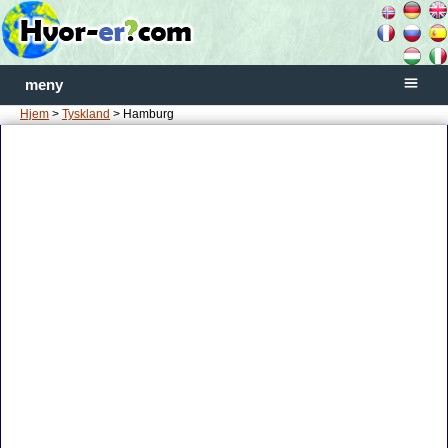
meny
Hjem
>
Tyskland
> Hamburg