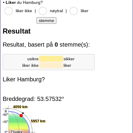
•
Liker
du Hamburg?
liker ikke
|
nøytral
|
liker
Resultat
Resultat, basert på
0
stemme(s):
usikre
sikker
liker ikke
liker
Liker Hamburg?
Breddegrad: 53.57532°
4050 km
5957 km