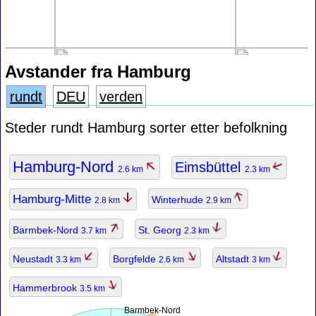
Avstander fra Hamburg
rundt
DEU
verden
Steder rundt Hamburg sorter etter befolkning
Hamburg-Nord
Eimsbüttel
2.6 km
2.3 km
Hamburg-Mitte
Winterhude
2.8 km
2.9 km
Barmbek-Nord
St. Georg
3.7 km
2.3 km
Neustadt
Borgfelde
Altstadt
3.3 km
2.6 km
3 km
Hammerbrook
3.5 km
Barmbek-Nord