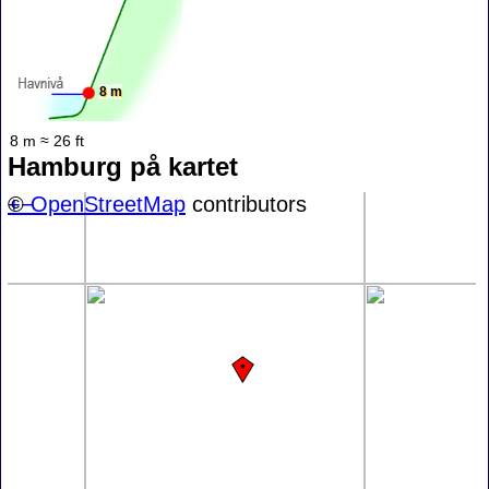
8 m
8 m ≈ 26 ft
Hamburg på kartet
+
©
−
OpenStreetMap
contributors