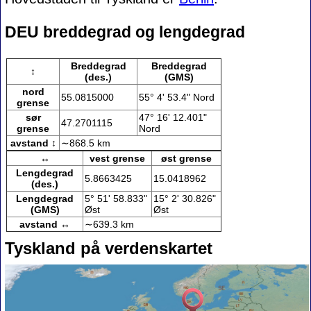
DEU breddegrad og lengdegrad
Breddegrad
Breddegrad
↕
(des.)
(GMS)
nord
55.0815000
55° 4' 53.4" Nord
grense
sør
47° 16' 12.401"
47.2701115
grense
Nord
avstand ↕
∼868.5 km
↔
vest grense
øst grense
Lengdegrad
5.8663425
15.0418962
(des.)
Lengdegrad
5° 51' 58.833"
15° 2' 30.826"
(GMS)
Øst
Øst
avstand ↔
∼639.3 km
Tyskland på verdenskartet