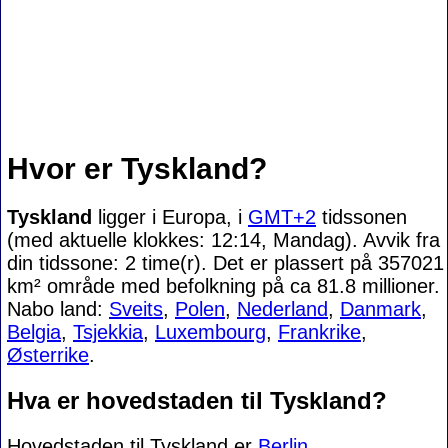
Hvor er Tyskland?
Tyskland
ligger i Europa, i
GMT+2
tidssonen
(med aktuelle klokkes: 12:14, Mandag). Avvik fra
din tidssone:
2 time(r). Det er plassert på 357021
km² område med befolkning på ca 81.8 millioner.
Nabo land:
Sveits
,
Polen
,
Nederland
,
Danmark
,
Belgia
,
Tsjekkia
,
Luxembourg
,
Frankrike
,
Østerrike
.
Hva er hovedstaden til Tyskland?
Hovedstaden til Tyskland er
Berlin
.