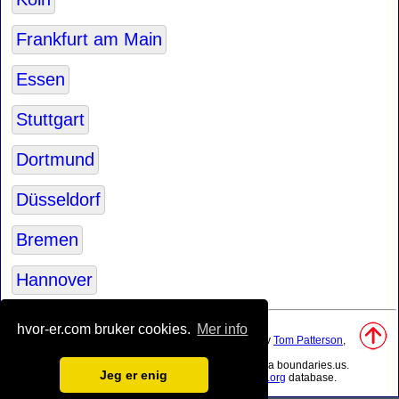
Frankfurt am Main
Essen
Stuttgart
Dortmund
Düsseldorf
Bremen
Hannover
Kilder:
hvor-er.com bruker cookies.
Mer info
• Basis av brukt naturlig verdenskartet ble opprettet av
Tom Patterson
,
kartograf.
•
Tyskland grenselinjer
ble trukket ved hjelp av data fra boundaries.us.
Jeg er enig
• Geografisk posisjon: bearbeidet fra
www.geonames.org
database.