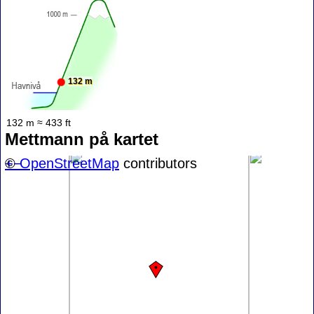
132 m
132 m ≈ 433 ft
Mettmann på kartet
+
©
−
OpenStreetMap
contributors