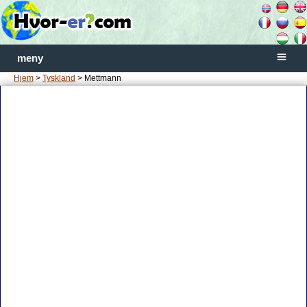
meny
Hjem
>
Tyskland
> Mettmann