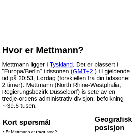
Hvor er Mettmann?
Mettmann ligger i
Tyskland
. Det er plassert i
"Europa/Berlin" tidssonen (
GMT+2
) til gjeldende
tid på 20:53, Lørdag (forskjellen fra din tidssone:
2 timer). Mettmann (North Rhine-Westphalia,
Regierungsbezirk Düsseldorf) is sete av en
tredje-ordens administrativ divisjon, befolkning
∼39.6
tusen.
Geografisk
Kort spørsmål
posisjon
• Er Mettmann et
trygt
sted?