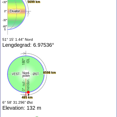
5699 km
51° 15' 1.44" Nord
Lengdegrad: 6.97536°
8598 km
485 km
6° 58' 31.296" Øst
Elevation: 132 m