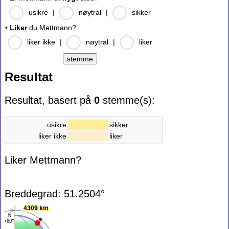
usikre
|
nøytral
|
sikker
•
Liker
du Mettmann?
liker ikke
|
nøytral
|
liker
Resultat
Resultat, basert på
0
stemme(s):
usikre
sikker
liker ikke
liker
Liker Mettmann?
Breddegrad: 51.2504°
4309 km