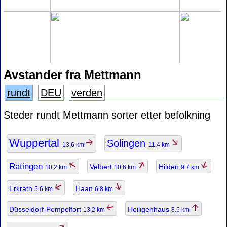
Avstander fra Mettmann
rundt
DEU
verden
Steder rundt Mettmann sorter etter befolkning
Wuppertal
Solingen
13.6 km
11.4 km
Ratingen
Velbert
Hilden
10.2 km
10.6 km
9.7 km
Erkrath
Haan
5.6 km
6.8 km
Düsseldorf-Pempelfort
Heiligenhaus
13.2 km
8.5 km