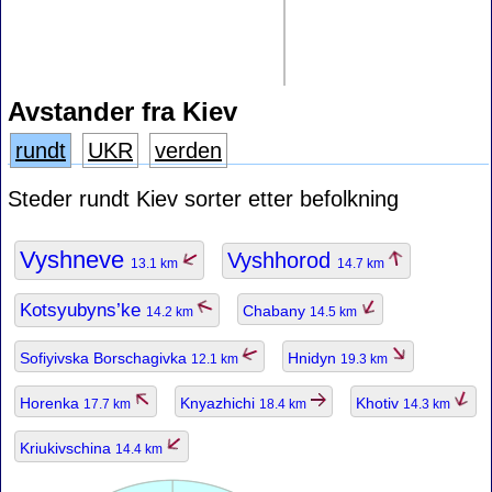
Avstander fra Kiev
rundt
UKR
verden
Steder rundt Kiev sorter etter befolkning
Vyshneve
Vyshhorod
13.1 km
14.7 km
Kotsyubyns’ke
Chabany
14.2 km
14.5 km
Sofiyivska Borschagivka
Hnidyn
12.1 km
19.3 km
Horenka
Knyazhichi
Khotiv
17.7 km
18.4 km
14.3 km
Kriukivschina
14.4 km