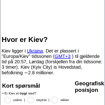
Hvor er Kiev?
Kiev ligger i
Ukraina
. Det er plassert i
"Europa/Kiev" tidssonen (
GMT+3
) til gjeldende
tid på 20:57, Lørdag (forskjellen fra din tidssone:
3 timer). Kiev (Kyiv City) is Hovedstad,
befolkning
∼2.8
millioner.
Geografisk
Kort spørsmål
posisjon
• Er Kiev et
trygt
sted?
usikre
|
nøytral
|
sikker