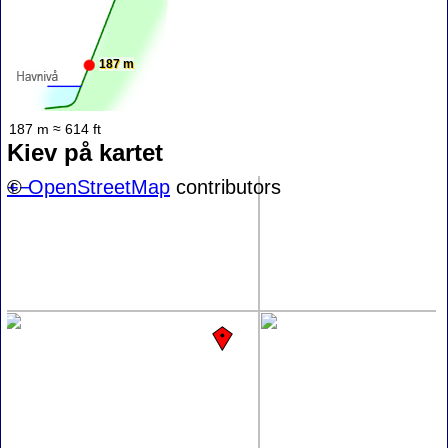
187 m
187 m ≈ 614 ft
Kiev på kartet
+
©
−
OpenStreetMap
contributors