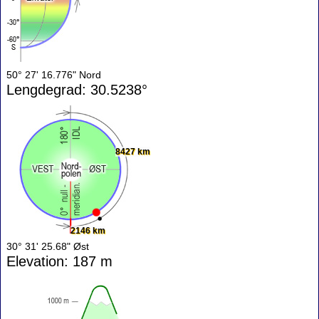
50° 27' 16.776" Nord
Lengdegrad: 30.5238°
8427 km
2146 km
30° 31' 25.68" Øst
Elevation: 187 m