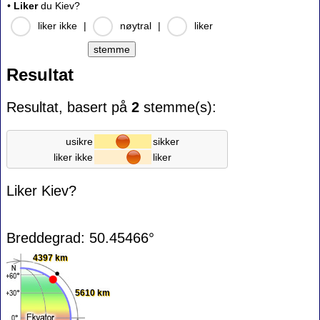
•
Liker
du Kiev?
liker ikke
|
nøytral
|
liker
Resultat
Resultat, basert på
2
stemme(s):
usikre
sikker
liker ikke
liker
Liker Kiev?
Breddegrad: 50.45466°
4397 km
5610 km