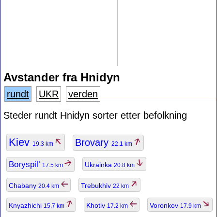
Avstander fra Hnidyn
rundt
UKR
verden
Steder rundt Hnidyn sorter etter befolkning
Kiev
Brovary
19.3 km
22.1 km
Boryspil’
Ukrainka
17.5 km
20.8 km
Chabany
Trebukhiv
20.4 km
22 km
Knyazhichi
Khotiv
Voronkov
15.7 km
17.2 km
17.9 km