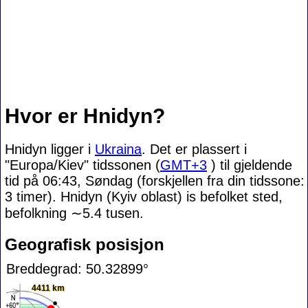
Hvor er Hnidyn?
Hnidyn ligger i
Ukraina
. Det er plassert i
"Europa/Kiev" tidssonen (
GMT+3
) til gjeldende
tid på 06:43, Søndag (forskjellen fra din tidssone:
3 timer). Hnidyn (Kyiv oblast) is befolket sted,
befolkning
∼5.4
tusen.
Geografisk posisjon
Breddegrad: 50.32899°
4411 km