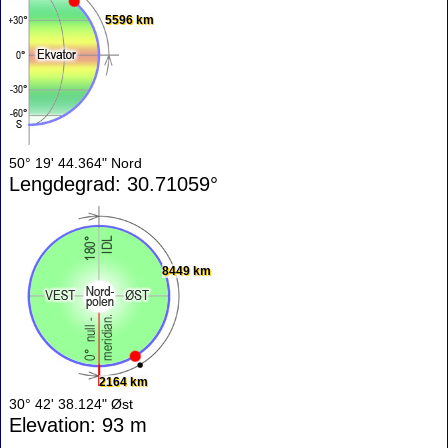
5596 km
50° 19' 44.364" Nord
Lengdegrad: 30.71059°
8449 km
2164 km
30° 42' 38.124" Øst
Elevation: 93 m