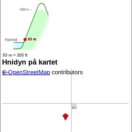
93 m
93 m ≈ 305 ft
Hnidyn på kartet
+
©
−
OpenStreetMap
contributors