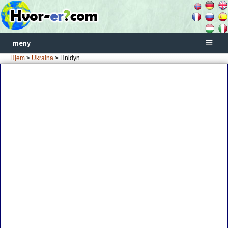
meny
Hjem
>
Ukraina
> Hnidyn