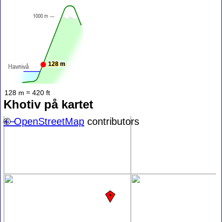
128 m
128 m ≈ 420 ft
Khotiv på kartet
+
©
−
OpenStreetMap
contributors