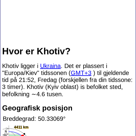
Hvor er Khotiv?
Khotiv ligger i
Ukraina
. Det er plassert i
"Europa/Kiev" tidssonen (
GMT+3
) til gjeldende
tid på 21:52, Fredag (forskjellen fra din tidssone:
3 timer). Khotiv (Kyiv oblast) is befolket sted,
befolkning
∼4.6
tusen.
Geografisk posisjon
Breddegrad: 50.33069°
4411 km