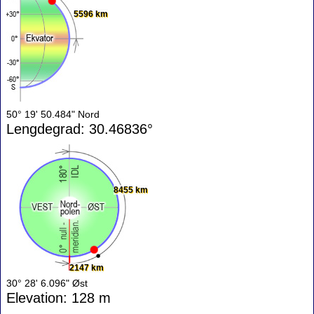
5596 km
50° 19' 50.484" Nord
Lengdegrad: 30.46836°
8455 km
2147 km
30° 28' 6.096" Øst
Elevation: 128 m