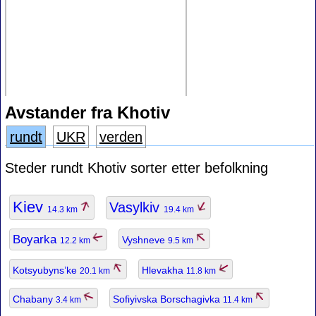
Avstander fra Khotiv
rundt
UKR
verden
Steder rundt Khotiv sorter etter befolkning
Kiev
Vasylkiv
14.3 km
19.4 km
Boyarka
Vyshneve
12.2 km
9.5 km
Kotsyubyns’ke
Hlevakha
20.1 km
11.8 km
Chabany
Sofiyivska Borschagivka
3.4 km
11.4 km