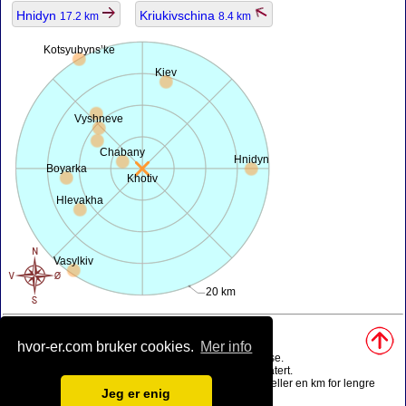
Hnidyn
Kriukivschina
17.2 km
8.4 km
Kotsyubyns’ke
Kiev
Vyshneve
Chabany
Hnidyn
Boyarka
Khotiv
Hlevakha
Vasylkiv
20 km
Kilder, notater:
hvor-er.com bruker cookies.
Mer info
• Kart bli ferdig ved hjelp av
openstreetmap.org
.
• Geografisk posisjon fra
www.geonames.org
database.
• Befolknings data er bare ca verdi, kan det være utdatert.
• Avstand i luftlinjes beregning er avrundet til 0.1 km (eller en km for lengre
Jeg er enig
avstander).