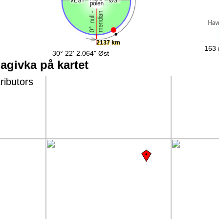
2137 km
163 
30° 22' 2.064" Øst
agivka på kartet
ributors