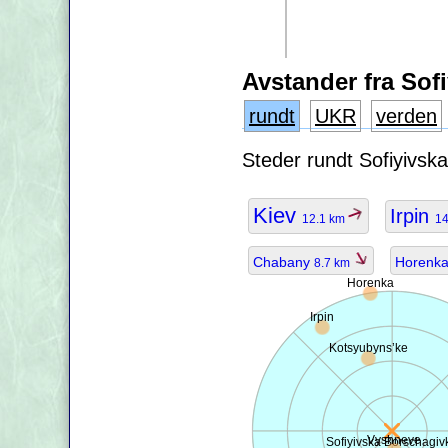
Avstander fra Sof
rundt
UKR
verden
Steder rundt Sofiyivska
Kiev
Irpin
12.1 km
1
Chabany
Horenk
8.7 km
Horenka
Irpin
Kotsyubyns’ke
Vyshneve
Sofiyivska Borschagiv