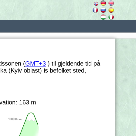
idssonen (
GMT+3
) til gjeldende tid på
ka (Kyiv oblast) is befolket sted,
vation: 163 m