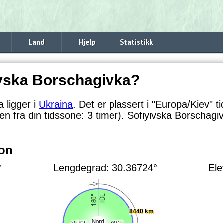
Land
Hjelp
Statistikk
ivska Borschagivka?
 ligger i
Ukraina
. Det er plassert i "Europa/Kiev" t
len fra din tidssone:
3 timer). Sofiyivska Borschagiv
jon
°
Lengdegrad: 30.36724°
Ele
8440 km