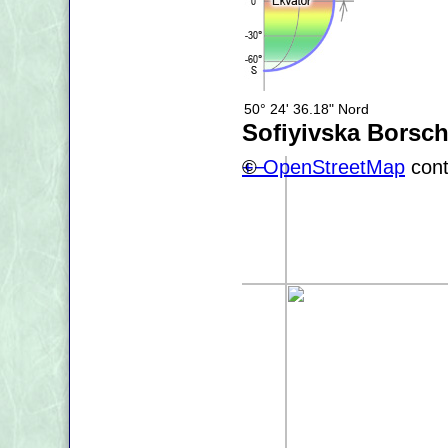
50° 24' 36.18" Nord
Sofiyivska Borsch
+
©
−
OpenStreetMap
cont