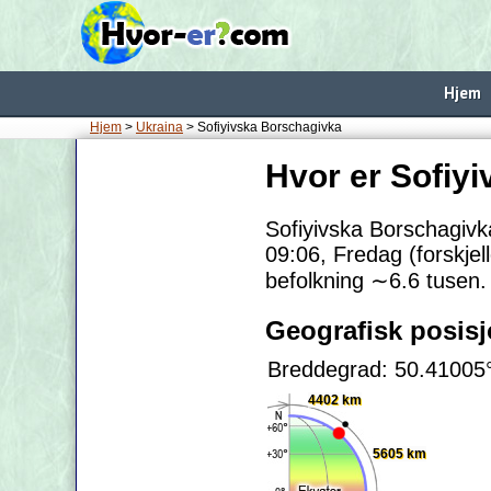
Hjem
Hjem
>
Ukraina
> Sofiyivska Borschagivka
Hvor er Sofiy
Sofiyivska Borschagivka
09:06, Fredag (forskjel
befolkning
∼6.6
tusen.
Geografisk posis
Breddegrad: 50.41005
4402 km
5605 km