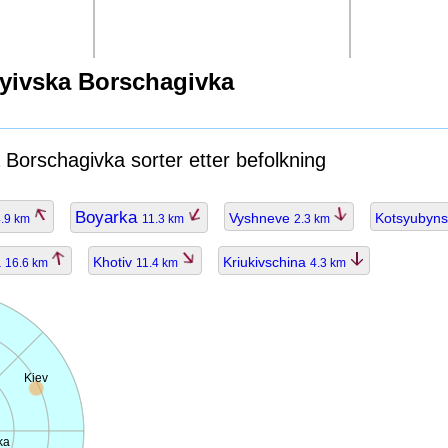
iyivska Borschagivka
 Borschagivka sorter etter befolkning
Boyarka
Vyshneve
Kotsyubyn
4.9 km
11.3 km
2.3 km
a
Khotiv
Kriukivschina
16.6 km
11.4 km
4.3 km
Kiev
ka