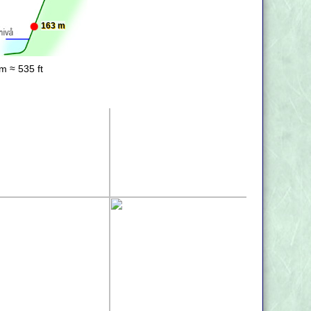
163 m
m ≈ 535 ft