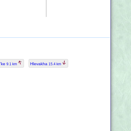
s’ke
Hlevakha
9.1 km
15.4 km