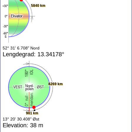
5840 km
52° 31' 6.708" Nord
Lengdegrad: 13.34178°
8269 km
901 km
13° 20' 30.408" Øst
Elevation: 38 m