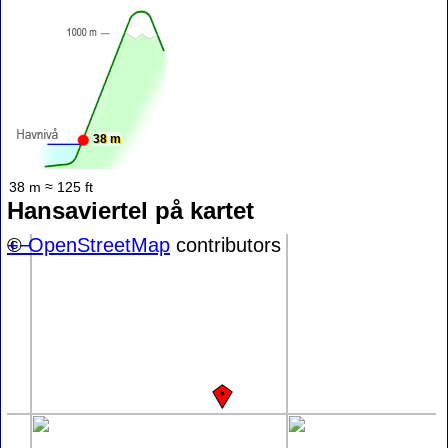
38 m
38 m ≈ 125 ft
Hansaviertel på kartet
+
©
−
OpenStreetMap
contributors