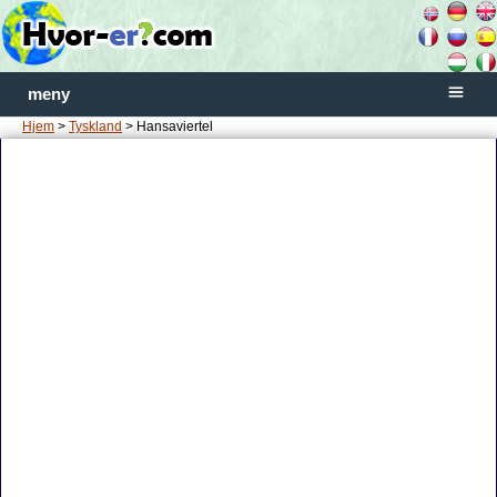
meny
Hjem
>
Tyskland
> Hansaviertel