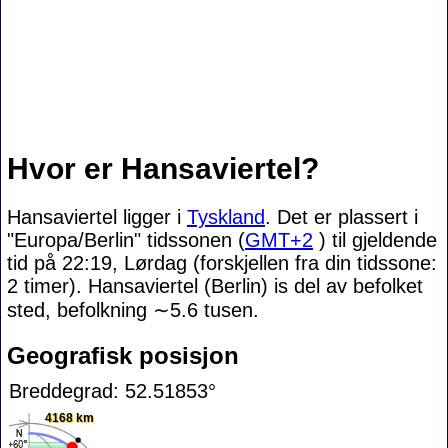
Hvor er Hansaviertel?
Hansaviertel ligger i
Tyskland
. Det er plassert i
"Europa/Berlin" tidssonen (
GMT+2
) til gjeldende
tid på 22:19, Lørdag (forskjellen fra din tidssone:
2 timer). Hansaviertel (Berlin) is del av befolket
sted, befolkning
∼5.6
tusen.
Geografisk posisjon
Breddegrad: 52.51853°
4168 km