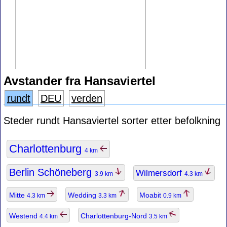
Avstander fra Hansaviertel
rundt
DEU
verden
Steder rundt Hansaviertel sorter etter befolkning
Charlottenburg
4 km
Berlin Schöneberg
Wilmersdorf
3.9 km
4.3 km
Mitte
Wedding
Moabit
4.3 km
3.3 km
0.9 km
Westend
Charlottenburg-Nord
4.4 km
3.5 km