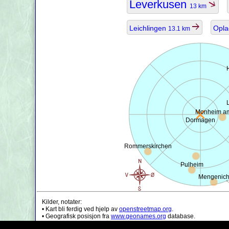
Leverkusen
13 km
Leichlingen
Opl
13.1 km
Monheim a
Dormagen
Rommerskirchen
Pulheim
Mengenic
Kilder, notater:
• Kart bli ferdig ved hjelp av
openstreetmap.org
.
• Geografisk posisjon fra
www.geonames.org
database.
• Befolknings data er bare ca verdi, kan det være utdatert.