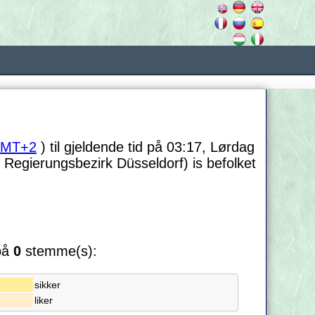
MT+2
) til gjeldende tid på 03:17, Lørdag
Regierungsbezirk Düsseldorf) is befolket
 på
0
stemme(s):
sikker
liker