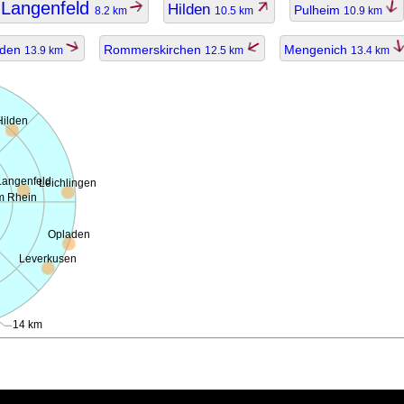
Langenfeld
Hilden
Pulheim
8.2 km
10.5 km
10.9 km
aden
Rommerskirchen
Mengenich
13.9 km
12.5 km
13.4 km
Hilden
Langenfeld
Leichlingen
m Rhein
Opladen
Leverkusen
h
14 km