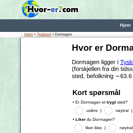
Hjem
Hjem
>
Tyskland
> Dormagen
Hvor er Dorm
Dormagen ligger i
Tysk
(forskjellen fra din tid
sted, befolkning
∼63.6
Kort spørsmål
• Er Dormagen et
trygt
sted?
usikre
|
nøytral
•
Liker
du Dormagen?
liker ikke
|
nøytral