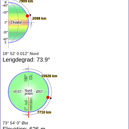
7909 km
2098 km
18° 52' 0.012" Nord
Lengdegrad: 73.9°
10926 km
7710 km
73° 54' 0" Øst
Elevation: 626 m