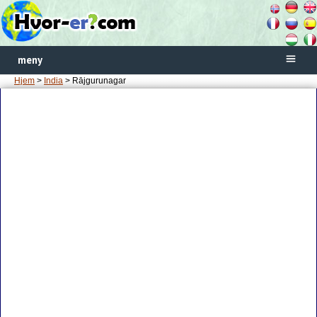
meny
Hjem
>
India
> Rājgurunagar