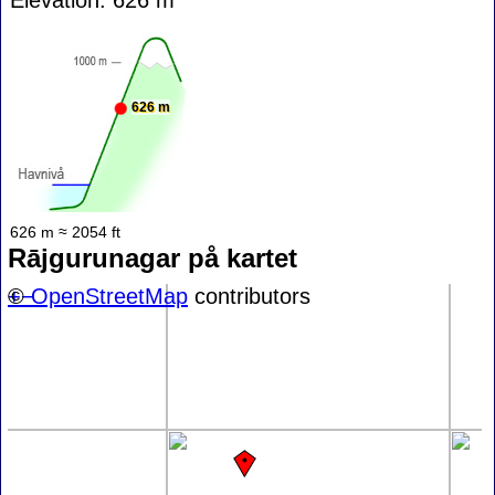
626 m
626 m ≈ 2054 ft
Rājgurunagar på kartet
+
©
−
OpenStreetMap
contributors