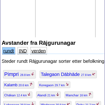
Avstander fra Rājgurunagar
rundt
IND
verden
Steder rundt Rājgurunagar sorter etter befolkning
Pimpri
Talegaon Dābhāde
28.8 km
27.8 km
Kalamb
Koregaon
20.6 km
29.7 km
Chākan
Alandi
Manchar
12.4 km
21 km
16 km
Lohogaon
Wadgaon
Dehu