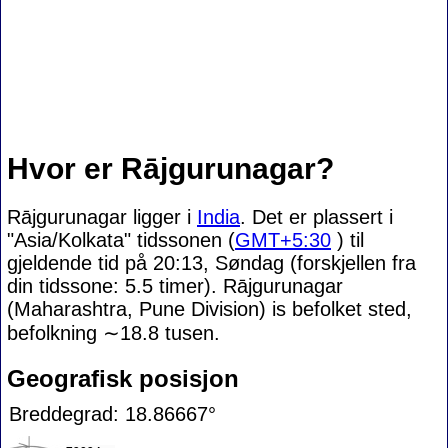
Hvor er Rājgurunagar?
Rājgurunagar ligger i
India
. Det er plassert i
"Asia/Kolkata" tidssonen (
GMT+5:30
) til
gjeldende tid på 20:13, Søndag (forskjellen fra
din tidssone:
5.5 timer). Rājgurunagar
(Maharashtra, Pune Division) is befolket sted,
befolkning
∼18.8
tusen.
Geografisk posisjon
Breddegrad: 18.86667°