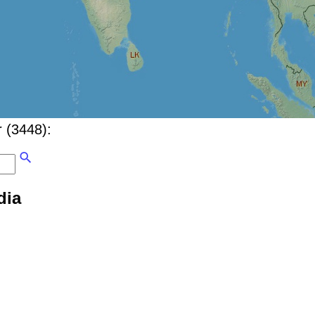
r (3448):
dia