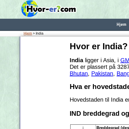
Hjem
Hjem
> India
Hvor er India?
India
ligger i Asia, i
GM
Det er plassert på 328
Bhutan
,
Pakistan
,
Bang
Hva er hovedstade
Hovedstaden til India 
IND breddegrad og
↕
Breddegrad (des