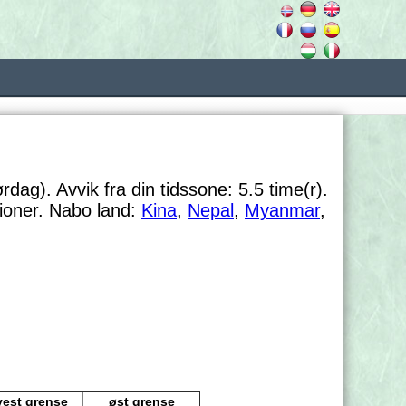
rdag). Avvik fra din tidssone:
5.5 time(r).
ioner. Nabo land:
Kina
,
Nepal
,
Myanmar
,
vest grense
øst grense