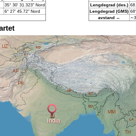
35° 30' 31.323" Nord
Lengdegrad (des.)
68
6° 27' 45.72" Nord
Lengdegrad (GMS)
68
avstand ↔
∼3
artet
India