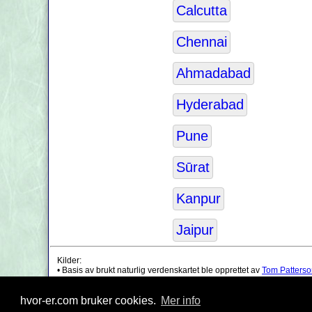
Calcutta
Chennai
Ahmadabad
Hyderabad
Pune
Sūrat
Kanpur
Jaipur
Kilder:
• Basis av brukt naturlig verdenskartet ble opprettet av
Tom Patterso
•
India grenselinjer
ble trukket ved hjelp av data fra boundaries.us.
• Geografisk posisjon: bearbeidet fra
www.geonames.org
database.
hvor-er.com bruker cookies.
Mer info