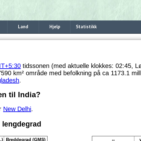
Land
Hjelp
Statistikk
T+5:30
tidssonen (med aktuelle klokkes: 02:45, Lø
7590 km² område med befolkning på ca 1173.1 mill
ladesh
.
n til India?
er
New Delhi
.
 lengdegrad
.)
Breddegrad (GMS)
↔