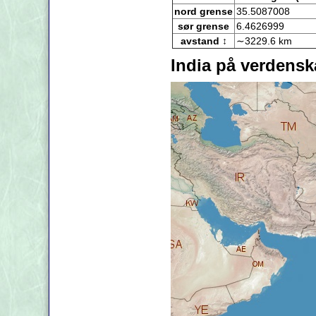
nord grense
35.5087008
sør grense
6.4626999
avstand ↕
∼3229.6 km
India på verdensk