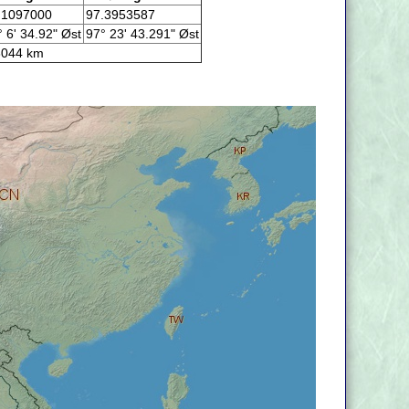
.1097000
97.3953587
° 6' 34.92" Øst
97° 23' 43.291" Øst
044 km