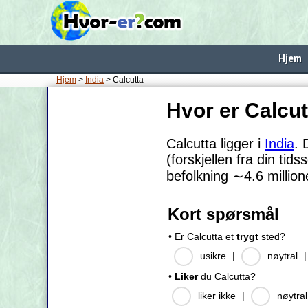
Hjem
Hjem
>
India
> Calcutta
Hvor er Calcu
Calcutta ligger i
India
. 
(forskjellen fra din tid
befolkning
∼4.6
million
Kort spørsmål
• Er Calcutta et
trygt
sted?
usikre
|
nøytral
•
Liker
du Calcutta?
liker ikke
|
nøytral