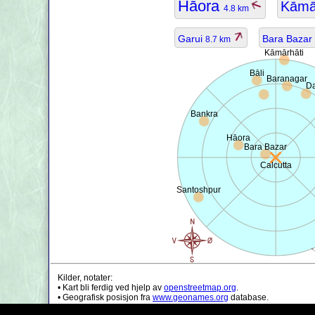
Hāora
Kāmā
4.8 km
Garui
Bara Bazar
8.7 km
Kāmārhāti
Bāli
Baranagar
D
Bankra
Hāora
Bara Bazar
Calcutta
Santoshpur
Kilder, notater:
• Kart bli ferdig ved hjelp av
openstreetmap.org
.
• Geografisk posisjon fra
www.geonames.org
database.
• Befolknings data er bare ca verdi, kan det være utdatert.