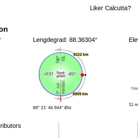
Liker Calcutta?
jon
°
Lengdegrad: 88.36304°
Ele
9222 km
8909 km
11 m
88° 21' 46.944" Øst
ributors