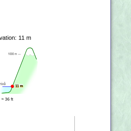
vation: 11 m
11 m
 ≈ 36 ft