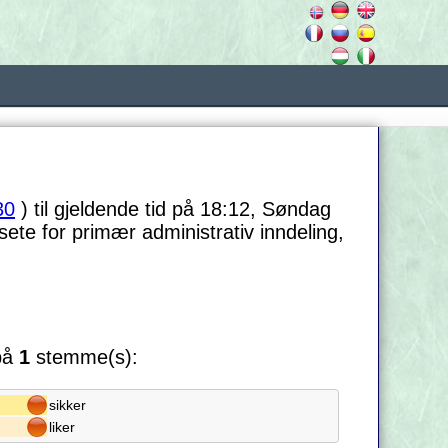
30
) til gjeldende tid på 18:12, Søndag
 sete for primær administrativ inndeling,
 på
1
stemme(s):
sikker
liker