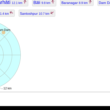
rhāti
Bāli
Baranagar
Dam 
12.1 km
9.8 km
8.9 km
Santoshpur
1.4 km
10.7 km
am Dam
12 km