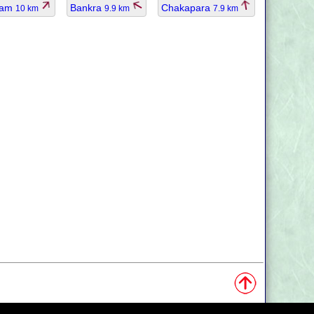
Dam
Bankra
Chakapara
10 km
9.9 km
7.9 km