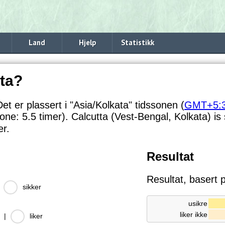
Land
Hjelp
Statistikk
tta?
Det er plassert i "Asia/Kolkata" tidssonen (
GMT+5:
ssone:
5.5 timer). Calcutta (Vest-Bengal, Kolkata) is
er.
Resultat
Resultat, basert
|
sikker
usikre
liker ikke
|
liker