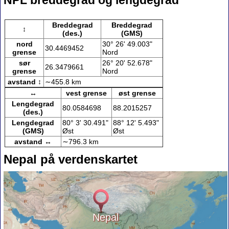
NPL breddegrad og lengdegrad
Breddegrad
Breddegrad
↕
(des.)
(GMS)
nord
30° 26' 49.003"
30.4469452
grense
Nord
sør
26° 20' 52.678"
26.3479661
grense
Nord
avstand ↕
∼455.8 km
↔
vest grense
øst grense
Lengdegrad
80.0584698
88.2015257
(des.)
Lengdegrad
80° 3' 30.491"
88° 12' 5.493"
(GMS)
Øst
Øst
avstand ↔
∼796.3 km
Nepal på verdenskartet
Nepal