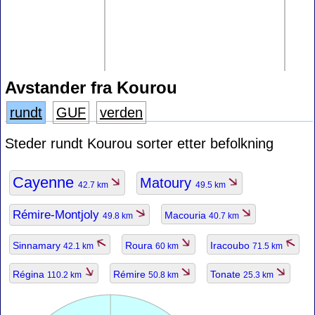
Avstander fra Kourou
rundt
GUF
verden
Steder rundt Kourou sorter etter befolkning
Cayenne
Matoury
42.7 km
49.5 km
Rémire-Montjoly
Macouria
49.8 km
40.7 km
Sinnamary
Roura
Iracoubo
42.1 km
60 km
71.5 km
Régina
Rémire
Tonate
110.2 km
50.8 km
25.3 km