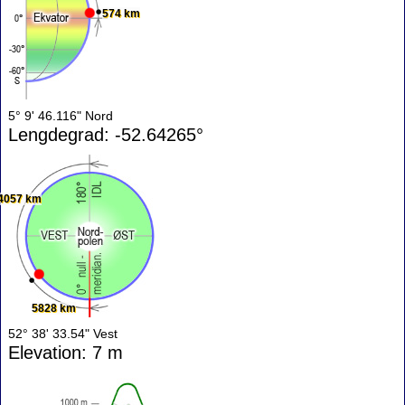
574 km
5° 9' 46.116" Nord
Lengdegrad: -52.64265°
4057 km
5828 km
52° 38' 33.54" Vest
Elevation: 7 m