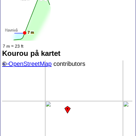
7 m
7 m ≈ 23 ft
Kourou på kartet
+
©
−
OpenStreetMap
contributors