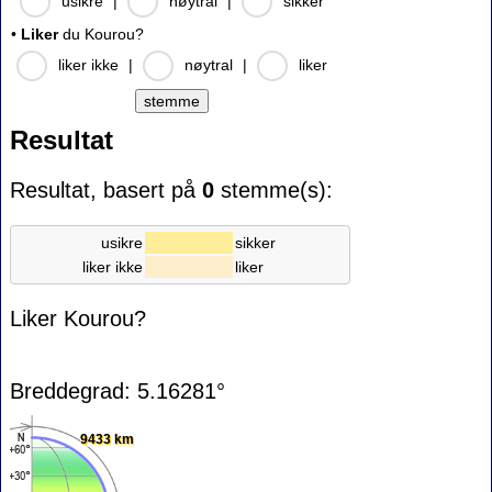
usikre
|
nøytral
|
sikker
•
Liker
du Kourou?
liker ikke
|
nøytral
|
liker
Resultat
Resultat, basert på
0
stemme(s):
usikre
sikker
liker ikke
liker
Liker Kourou?
Breddegrad: 5.16281°
9433 km