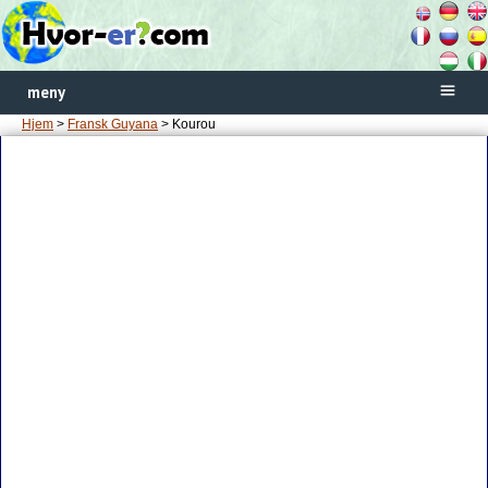
meny
Hjem
>
Fransk Guyana
> Kourou