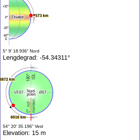
573 km
5° 9' 18.936" Nord
Lengdegrad: -54.34311°
3872 km
6016 km
54° 20' 35.196" Vest
Elevation: 15 m