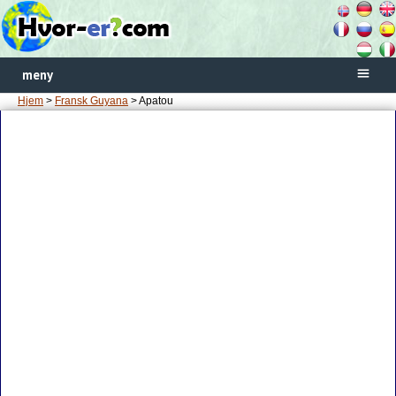
meny
Hjem
>
Fransk Guyana
> Apatou