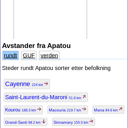
Avstander fra Apatou
rundt
GUF
verden
Steder rundt Apatou sorter etter befolkning
Cayenne
224 km
Saint-Laurent-du-Maroni
51.8 km
Kourou
Macouria
Mana
188.3 km
219.7 km
84.6 km
Grand-Santi
Sinnamary
98.2 km
155.5 km