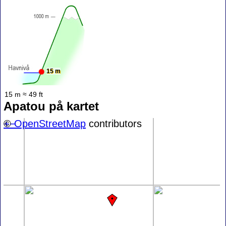
15 m
15 m ≈ 49 ft
Apatou på kartet
+
©
−
OpenStreetMap
contributors