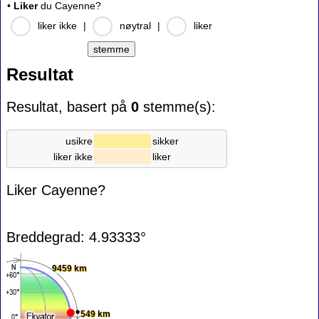
•
Liker
du Cayenne?
liker ikke
|
nøytral
|
liker
Resultat
Resultat, basert på
0
stemme(s):
usikre
sikker
liker ikke
liker
Liker Cayenne?
Breddegrad: 4.93333°
9459 km
549 km