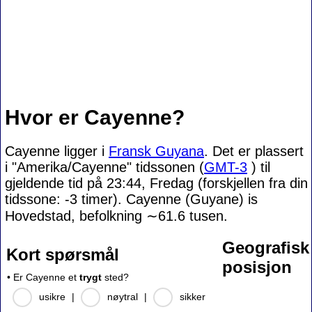
Hvor er Cayenne?
Cayenne ligger i
Fransk Guyana
. Det er plassert
i "Amerika/Cayenne" tidssonen (
GMT-3
) til
gjeldende tid på 23:44, Fredag (forskjellen fra din
tidssone:
-3 timer). Cayenne (Guyane) is
Hovedstad, befolkning
∼61.6
tusen.
Geografisk
Kort spørsmål
posisjon
• Er Cayenne et
trygt
sted?
usikre
|
nøytral
|
sikker