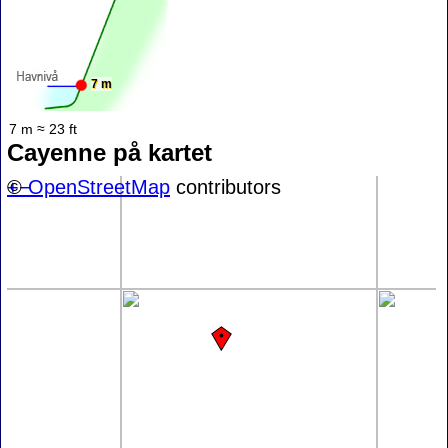
7 m
7 m ≈ 23 ft
Cayenne på kartet
+
©
−
OpenStreetMap
contributors