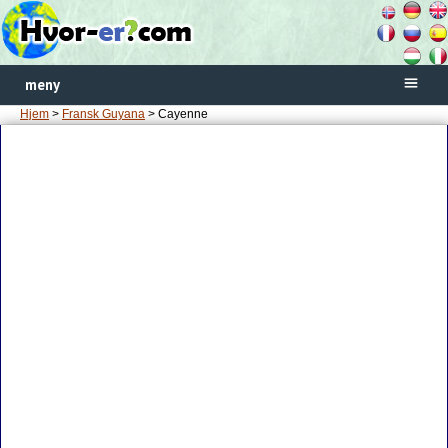
meny
Hjem
>
Fransk Guyana
> Cayenne