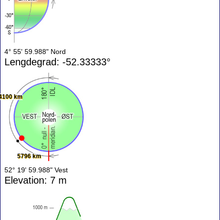
4° 55' 59.988" Nord
Lengdegrad: -52.33333°
4100 km
5796 km
52° 19' 59.988" Vest
Elevation: 7 m