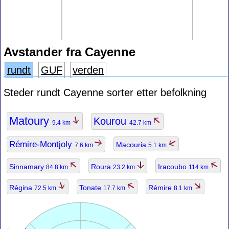
Avstander fra Cayenne
rundt
GUF
verden
Steder rundt Cayenne sorter etter befolkning
Matoury
Kourou
9.4 km
42.7 km
Rémire-Montjoly
Macouria
7.6 km
5.1 km
Sinnamary
Roura
Iracoubo
84.8 km
23.2 km
114 km
Régina
Tonate
Rémire
72.5 km
17.7 km
8.1 km