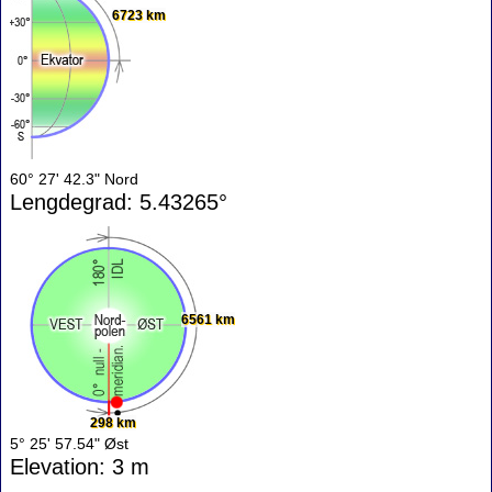
6723 km
60° 27' 42.3" Nord
Lengdegrad: 5.43265°
6561 km
298 km
5° 25' 57.54" Øst
Elevation: 3 m