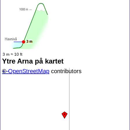
3 m
3 m ≈ 10 ft
Ytre Arna på kartet
+
©
−
OpenStreetMap
contributors