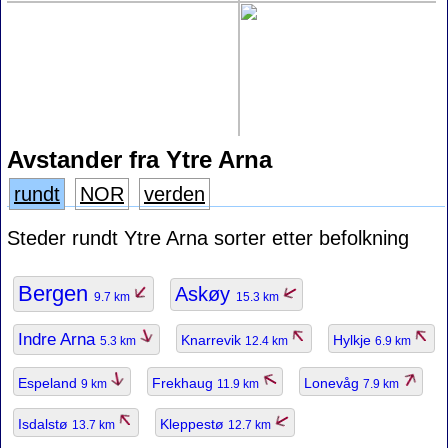
Avstander fra Ytre Arna
rundt
NOR
verden
Steder rundt Ytre Arna sorter etter befolkning
Bergen
Askøy
9.7 km
15.3 km
Indre Arna
Knarrevik
Hylkje
5.3 km
12.4 km
6.9 km
Espeland
Frekhaug
Lonevåg
9 km
11.9 km
7.9 km
Isdalstø
Kleppestø
13.7 km
12.7 km