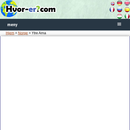
meny
Hjem
>
Norge
> Ytre Arna