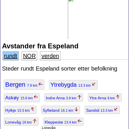
Avstander fra Espeland
rundt
NOR
verden
Steder rundt Espeland sorter etter befolkning
Bergen
Ytrebygda
7.9 km
13.3 km
Askøy
Indre Arna
Ytre Arna
15.6 km
3.9 km
9 km
Hylkje
Syfteland
Sandsli
15.5 km
16.1 km
13.3 km
Lonevåg
Kleppestø
16 km
13.4 km
Lonevåg