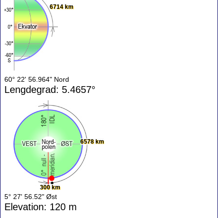
6714 km
60° 22' 56.964" Nord
Lengdegrad: 5.4657°
6578 km
300 km
5° 27' 56.52" Øst
Elevation: 120 m