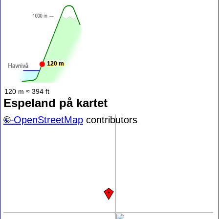
120 m
120 m ≈ 394 ft
Espeland på kartet
+
©
−
OpenStreetMap
contributors