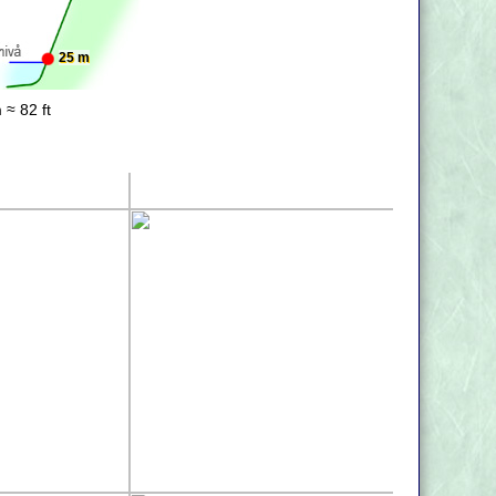
25 m
 ≈ 82 ft