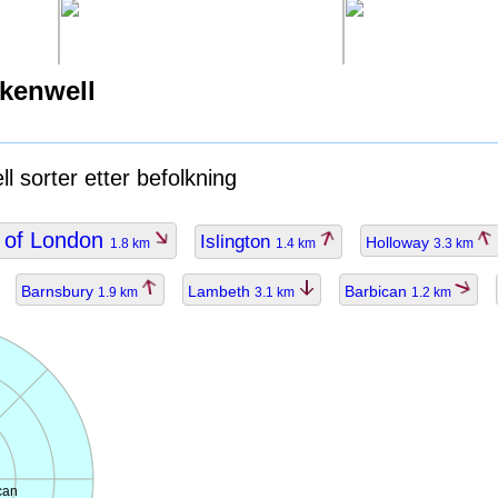
rkenwell
l sorter etter befolkning
y of London
Islington
Holloway
1.8 km
1.4 km
3.3 km
Barnsbury
Lambeth
Barbican
1.9 km
3.1 km
1.2 km
can