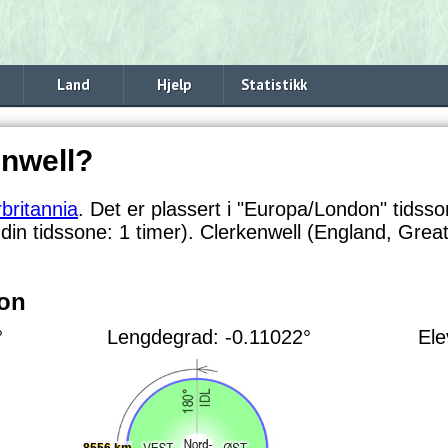
Land
Hjelp
Statistikk
enwell?
britannia
. Det er plassert i "Europa/London" tidsso
 din tidssone:
1 timer). Clerkenwell (England, Great
jon
°
Lengdegrad: -0.11022°
Ele
8556 km