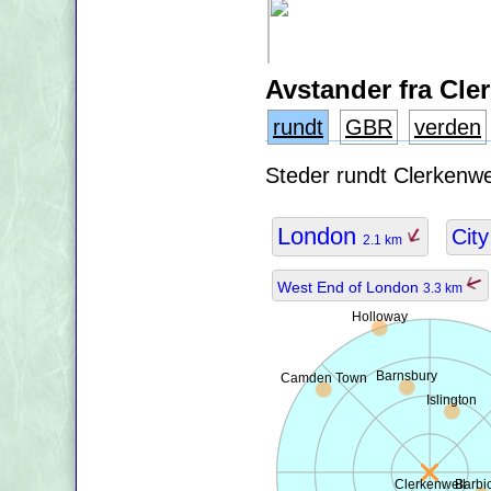
Avstander fra Cle
rundt
GBR
verden
Steder rundt Clerkenwel
London
Cit
2.1 km
West End of London
3.3 km
Holloway
Barnsbury
Camden Town
Islington
Clerkenwell
Barbi