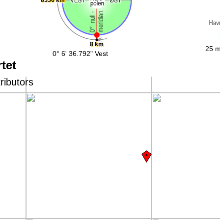
8 km
25 m
0° 6' 36.792" Vest
tet
ributors