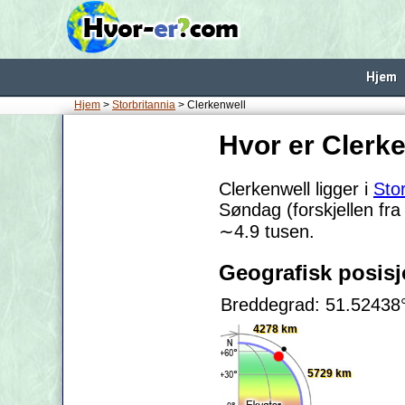
Hjem
Hjem
>
Storbritannia
> Clerkenwell
Hvor er Clerk
Clerkenwell ligger i
Stor
Søndag (forskjellen fra
∼4.9
tusen.
Geografisk posis
Breddegrad: 51.52438
4278 km
5729 km