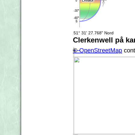
51° 31' 27.768" Nord
Clerkenwell på kar
+
©
−
OpenStreetMap
cont