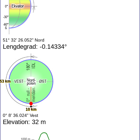
51° 32' 26.052" Nord
Lengdegrad: -0.14334°
53 km
10 km
0° 8' 36.024" Vest
Elevation: 32 m