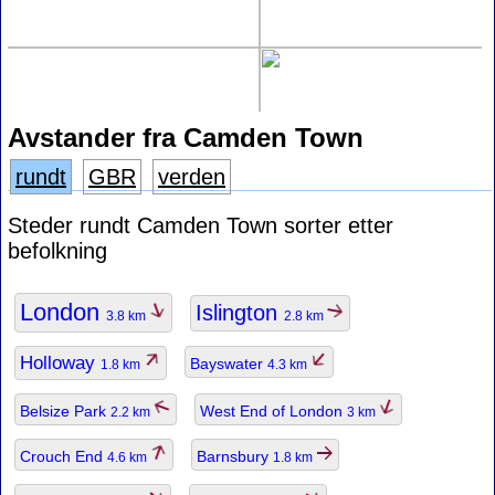
Avstander fra Camden Town
rundt
GBR
verden
Steder rundt Camden Town sorter etter
befolkning
London
Islington
3.8 km
2.8 km
Holloway
Bayswater
1.8 km
4.3 km
Belsize Park
West End of London
2.2 km
3 km
Crouch End
Barnsbury
4.6 km
1.8 km