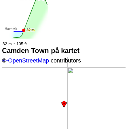
32 m
32 m ≈ 105 ft
Camden Town på kartet
+
©
−
OpenStreetMap
contributors