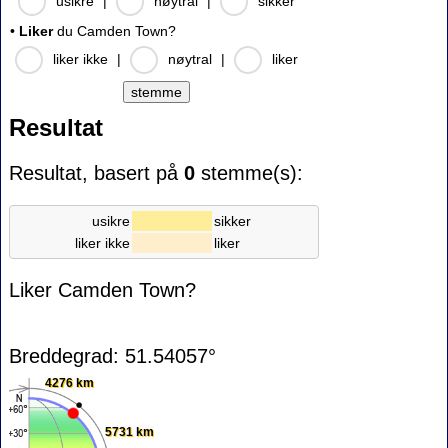
usikre
|
nøytral
|
sikker
•
Liker
du Camden Town?
liker ikke
|
nøytral
|
liker
Resultat
Resultat, basert på
0
stemme(s):
usikre
sikker
liker ikke
liker
Liker Camden Town?
Breddegrad: 51.54057°
4276 km
5731 km