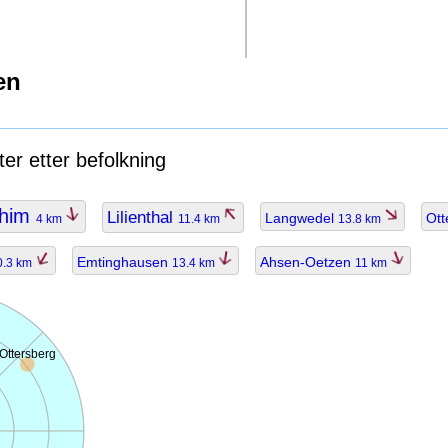
en
er etter befolkning
him
Lilienthal
Langwedel
Ott
4 km
11.4 km
13.8 km
Emtinghausen
Ahsen-Oetzen
0.3 km
13.4 km
11 km
Ottersberg