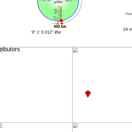
602 km
24 m
9° 1' 0.012" Øst
ributors