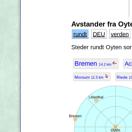
Avstander fra Oyt
rundt
DEU
verden
Steder rundt Oyten sort
Bremen
Ac
14.2 km
Morsum
Riede
11.5 km
1
Lilienthal
Bremen
Oyten