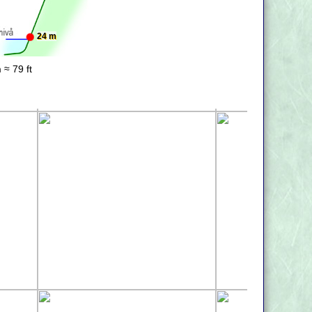
24 m
 ≈ 79 ft