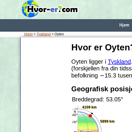
Hjem
Hjem
>
Tyskland
> Oyten
Hvor er Oyten
Oyten ligger i
Tyskland
(forskjellen fra din tid
befolkning
∼15.3
tusen
Geografisk posis
Breddegrad: 53.05°
4109 km
5899 km