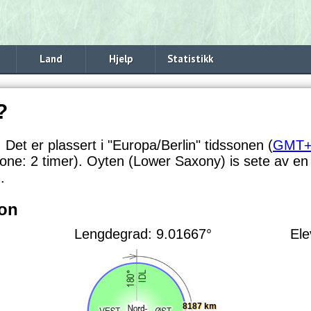
Land
Hjelp
Statistikk
?
. Det er plassert i "Europa/Berlin" tidssonen (
GMT+
ssone:
2 timer). Oyten (Lower Saxony) is sete av en f
.
jon
Lengdegrad: 9.01667°
Ele
8187 km