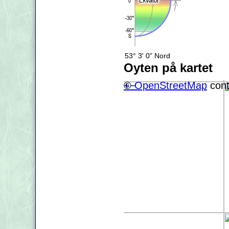
53° 3' 0" Nord
Oyten på kartet
+
©
−
OpenStreetMap
cont