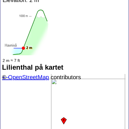
2 m
2 m ≈ 7 ft
Lilienthal på kartet
+
©
−
OpenStreetMap
contributors