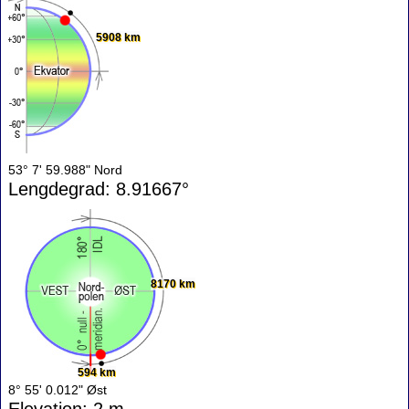
5908 km
53° 7' 59.988" Nord
Lengdegrad: 8.91667°
8170 km
594 km
8° 55' 0.012" Øst
Elevation: 2 m