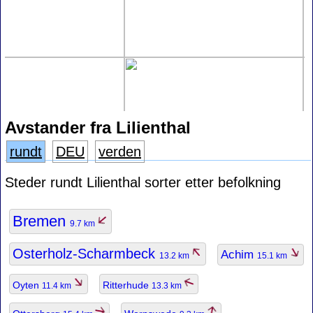
Avstander fra Lilienthal
rundt
DEU
verden
Steder rundt Lilienthal sorter etter befolkning
Bremen
9.7 km
Osterholz-Scharmbeck
Achim
13.2 km
15.1 km
Oyten
Ritterhude
11.4 km
13.3 km