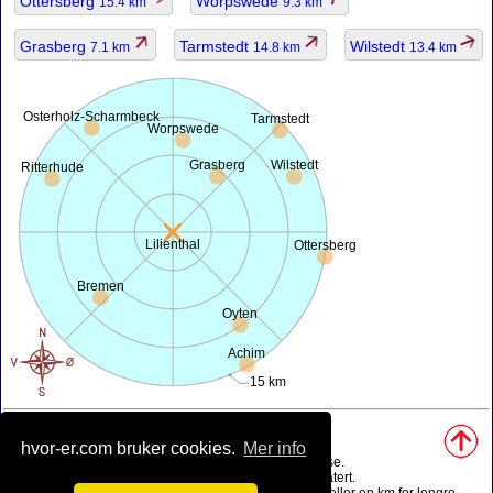
Ottersberg
Worpswede
15.4 km
9.3 km
Grasberg
Tarmstedt
Wilstedt
7.1 km
14.8 km
13.4 km
Osterholz-Scharmbeck
Tarmstedt
Worpswede
Grasberg
Wilstedt
Ritterhude
Lilienthal
Ottersberg
Bremen
Oyten
Achim
15 km
Kilder, notater:
hvor-er.com bruker cookies.
Mer info
• Kart bli ferdig ved hjelp av
openstreetmap.org
.
• Geografisk posisjon fra
www.geonames.org
database.
• Befolknings data er bare ca verdi, kan det være utdatert.