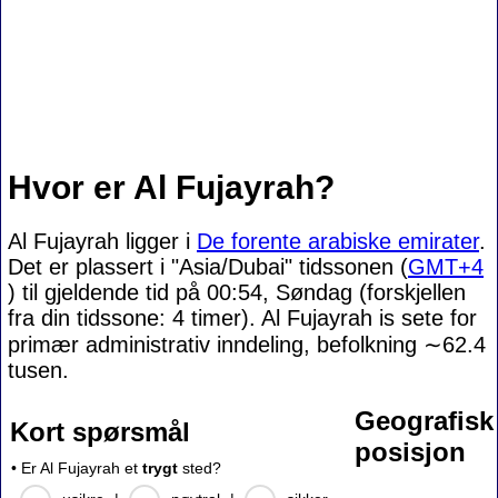
Hvor er Al Fujayrah?
Al Fujayrah ligger i
De forente arabiske emirater
.
Det er plassert i "Asia/Dubai" tidssonen (
GMT+4
) til gjeldende tid på 00:54, Søndag (forskjellen
fra din tidssone:
4 timer). Al Fujayrah is sete for
primær administrativ inndeling, befolkning
∼62.4
tusen.
Geografisk
Kort spørsmål
posisjon
• Er Al Fujayrah et
trygt
sted?