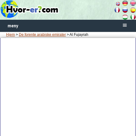
meny
Hjem
>
De forente arabiske emirater
> Al Fujayrah