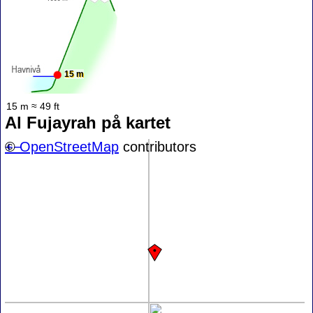
15 m
15 m ≈ 49 ft
Al Fujayrah på kartet
+
©
−
OpenStreetMap
contributors