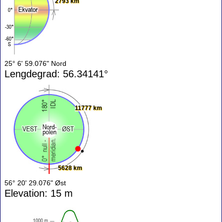
2793 km
25° 6' 59.076" Nord
Lengdegrad: 56.34141°
11777 km
5628 km
56° 20' 29.076" Øst
Elevation: 15 m