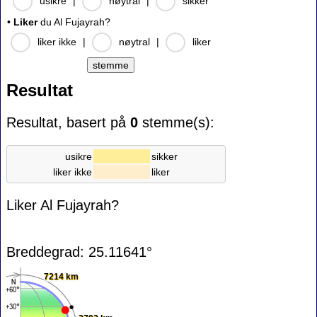
usikre
|
nøytral
|
sikker
•
Liker
du Al Fujayrah?
liker ikke
|
nøytral
|
liker
Resultat
Resultat, basert på
0
stemme(s):
usikre
sikker
liker ikke
liker
Liker Al Fujayrah?
Breddegrad: 25.11641°
7214 km