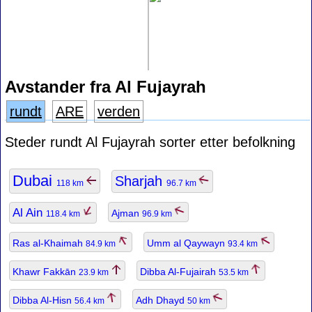
Avstander fra Al Fujayrah
rundt
ARE
verden
Steder rundt Al Fujayrah sorter etter befolkning
Dubai
Sharjah
118 km
96.7 km
Al Ain
Ajman
118.4 km
96.9 km
Ras al-Khaimah
Umm al Qaywayn
84.9 km
93.4 km
Khawr Fakkān
Dibba Al-Fujairah
23.9 km
53.5 km
Dibba Al-Hisn
Adh Dhayd
56.4 km
50 km