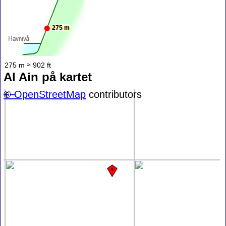
275 m
275 m ≈ 902 ft
Al Ain på kartet
+
©
−
OpenStreetMap
contributors