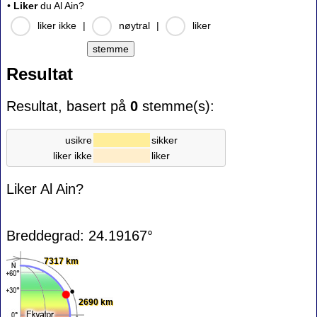
•
Liker
du Al Ain?
liker ikke
|
nøytral
|
liker
Resultat
Resultat, basert på
0
stemme(s):
usikre
sikker
liker ikke
liker
Liker Al Ain?
Breddegrad: 24.19167°
7317 km
2690 km