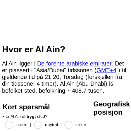
Hvor er Al Ain?
Al Ain ligger i
De forente arabiske emirater
. Det
er plassert i "Asia/Dubai" tidssonen (
GMT+4
) til
gjeldende tid på 21:20, Torsdag (forskjellen fra
din tidssone:
4 timer). Al Ain (Abu Dhabi) is
befolket sted, befolkning
∼408.7
tusen.
Geografisk
Kort spørsmål
posisjon
• Er Al Ain et
trygt
sted?
usikre
|
nøytral
|
sikker