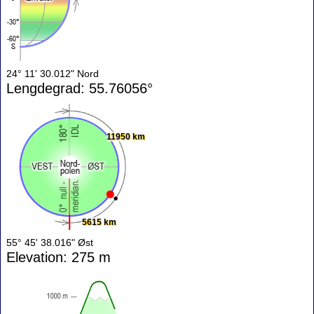
24° 11' 30.012" Nord
Lengdegrad: 55.76056°
11950 km
5615 km
55° 45' 38.016" Øst
Elevation: 275 m