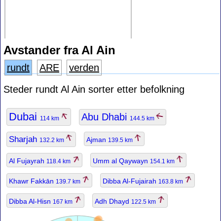
Avstander fra Al Ain
rundt
ARE
verden
Steder rundt Al Ain sorter etter befolkning
Dubai
Abu Dhabi
114 km
144.5 km
Sharjah
Ajman
132.2 km
139.5 km
Al Fujayrah
Umm al Qaywayn
118.4 km
154.1 km
Khawr Fakkān
Dibba Al-Fujairah
139.7 km
163.8 km
Dibba Al-Hisn
Adh Dhayd
167 km
122.5 km