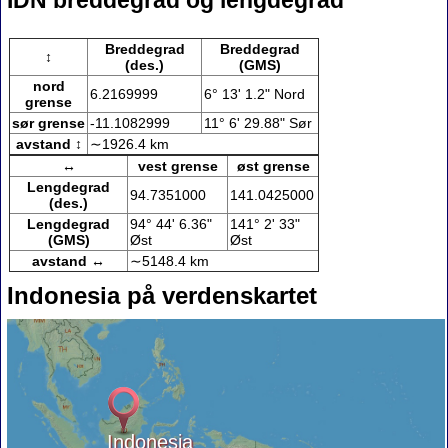
IDN breddegrad og lengdegrad
Breddegrad
Breddegrad
↕
(des.)
(GMS)
nord
6.2169999
6° 13' 1.2" Nord
grense
sør grense
-11.1082999
11° 6' 29.88" Sør
avstand ↕
∼1926.4 km
↔
vest grense
øst grense
Lengdegrad
94.7351000
141.0425000
(des.)
Lengdegrad
94° 44' 6.36"
141° 2' 33"
(GMS)
Øst
Øst
avstand ↔
∼5148.4 km
Indonesia på verdenskartet
Indonesia