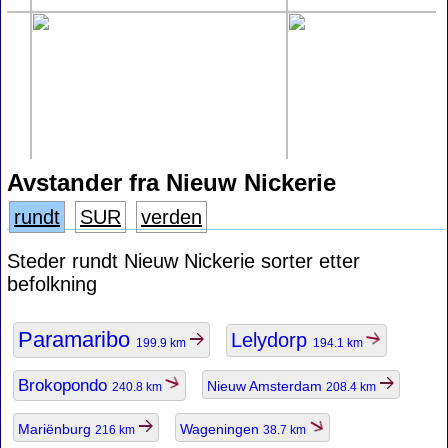
Avstander fra Nieuw Nickerie
rundt
SUR
verden
Steder rundt Nieuw Nickerie sorter etter
befolkning
Paramaribo
Lelydorp
199.9 km
194.1 km
Brokopondo
Nieuw Amsterdam
240.8 km
208.4 km
Mariënburg
Wageningen
216 km
38.7 km