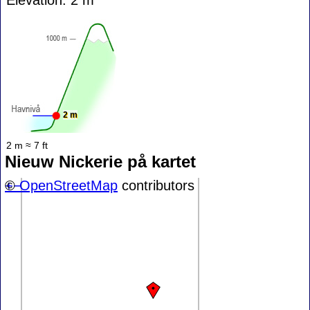
2 m
2 m ≈ 7 ft
Nieuw Nickerie på kartet
+
©
−
OpenStreetMap
contributors