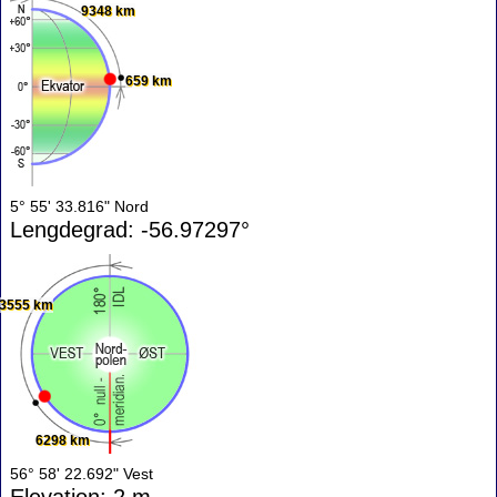
9348 km
659 km
5° 55' 33.816" Nord
Lengdegrad: -56.97297°
3555 km
6298 km
56° 58' 22.692" Vest
Elevation: 2 m