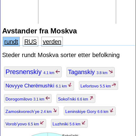
Avstander fra Moskva
rundt
RUS
verden
Steder rundt Moskva sorter etter befolkning
Presnenskiy
Taganskiy
4.1 km
3.8 km
Novyye Cherëmushki
Lefortovo
6.1 km
5.5 km
Dorogomilovo
Sokol’niki
3.1 km
6.6 km
Zamoskvorech’ye
Leninskiye Gory
2.4 km
6.6 km
Vorob’yovo
Luzhniki
6.5 km
5.6 km
Sokol’niki