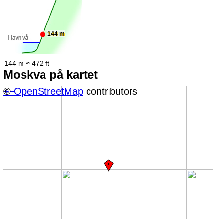
144 m
144 m ≈ 472 ft
Moskva på kartet
+
©
−
OpenStreetMap
contributors