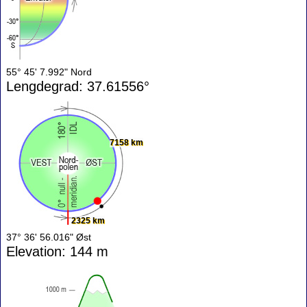
55° 45' 7.992" Nord
Lengdegrad: 37.61556°
7158 km
2325 km
37° 36' 56.016" Øst
Elevation: 144 m