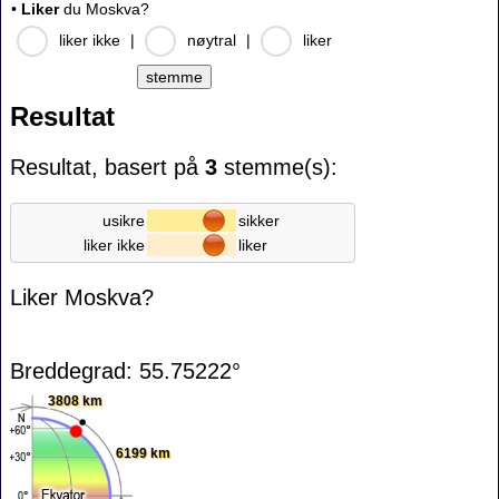
•
Liker
du Moskva?
liker ikke
|
nøytral
|
liker
Resultat
Resultat, basert på
3
stemme(s):
usikre
sikker
liker ikke
liker
Liker Moskva?
Breddegrad: 55.75222°
3808 km
6199 km