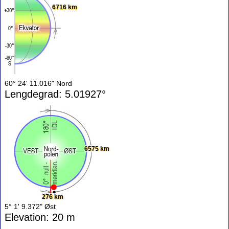
6716 km
60° 24' 11.016" Nord
Lengdegrad: 5.01927°
6575 km
276 km
5° 1' 9.372" Øst
Elevation: 20 m