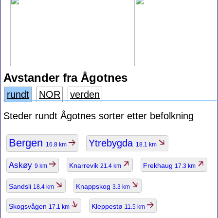
Avstander fra Ågotnes
rundt
NOR
verden
Steder rundt Ågotnes sorter etter befolkning
Bergen
Ytrebygda
16.8 km
18.1 km
Askøy
Knarrevik
Frekhaug
9 km
21.4 km
17.3 km
Sandsli
Knappskog
18.4 km
3.3 km
Skogsvågen
Kleppestø
17.1 km
11.5 km