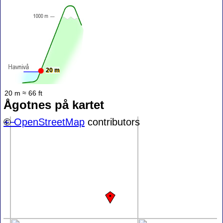
20 m
20 m ≈ 66 ft
Ågotnes på kartet
+
©
−
OpenStreetMap
contributors