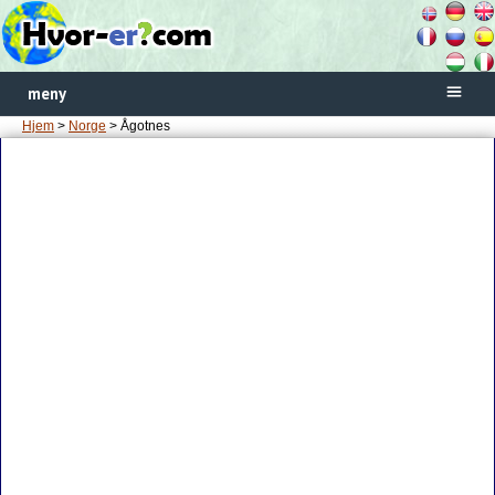
meny
Hjem
>
Norge
> Ågotnes