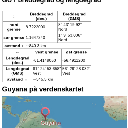
GUY breddegrad og lengdegrad
Breddegrad
Breddegrad
↕
(des.)
(GMS)
nord
8° 43' 19.92"
8.7222000
grense
Nord
1° 9' 53.006"
sør grense
1.1647240
Nord
avstand ↕
∼840.3 km
↔
vest grense
øst grense
Lengdegrad
-61.4149050
-56.4911200
(des.)
Lengdegrad
61° 24' 53.658"
56° 29' 28.032"
(GMS)
Vest
Vest
avstand ↔
∼545.5 km
Guyana på verdenskartet
Guyana