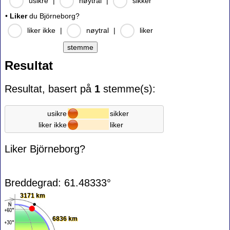
usikre
|
nøytral
|
sikker
•
Liker
du Björneborg?
liker ikke
|
nøytral
|
liker
Resultat
Resultat, basert på
1
stemme(s):
usikre
sikker
liker ikke
liker
Liker Björneborg?
Breddegrad: 61.48333°
3171 km
6836 km