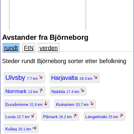
Avstander fra Björneborg
rundt
FIN
verden
Steder rundt Björneborg sorter etter befolkning
Ulvsby
Harjavalta
7.7 km
26.3 km
Norrmark
Nakkila
13 km
17.4 km
Euraåminne
Kiukainen
31.6 km
33.7 km
Luvia
Påmark
Längelmäki
15.7 km
26.2 km
25 km
Kullaa
20.1 km