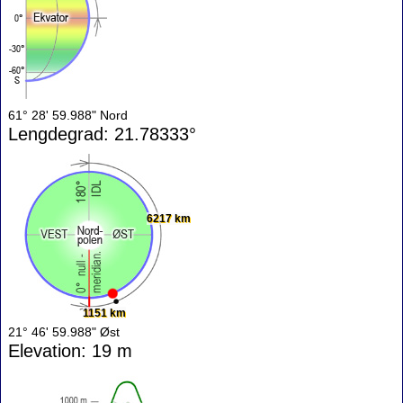
61° 28' 59.988" Nord
Lengdegrad: 21.78333°
6217 km
1151 km
21° 46' 59.988" Øst
Elevation: 19 m