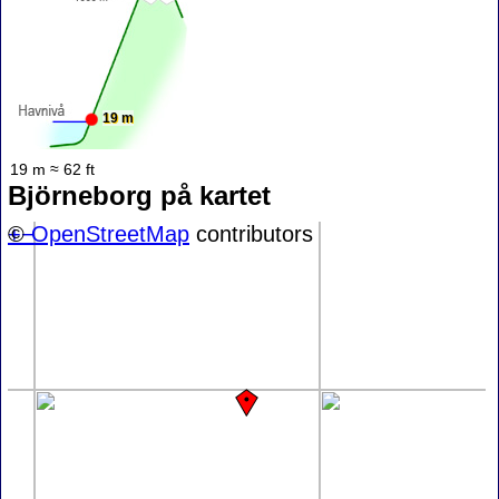
19 m
19 m ≈ 62 ft
Björneborg på kartet
+
©
−
OpenStreetMap
contributors