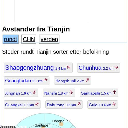
Avstander fra Tianjin
rundt
CHN
verden
Steder rundt Tianjin sorter etter befolkning
Shaogongzhuang
Chunhua
2.4 km
2.2 km
Guangfudao
Hongshunli
2.1 km
2 km
Xingnan
Nanshi
Santiaoshi
1.9 km
1.8 km
1.5 km
Guangkai
Dahutong
Gulou
1.5 km
0.6 km
0.4 km
Hongshunli
Santiaoshi
Shaogongzhuang