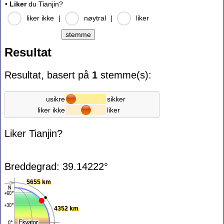
•
Liker
du Tianjin?
liker ikke
|
nøytral
|
liker
Resultat
Resultat, basert på
1
stemme(s):
usikre
sikker
liker ikke
liker
Liker Tianjin?
Breddegrad: 39.14222°
5655 km
4352 km