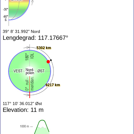
39° 8' 31.992" Nord
Lengdegrad: 117.17667°
5302 km
9217 km
117° 10' 36.012" Øst
Elevation: 11 m