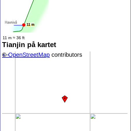
11 m
11 m ≈ 36 ft
Tianjin på kartet
+
©
−
OpenStreetMap
contributors