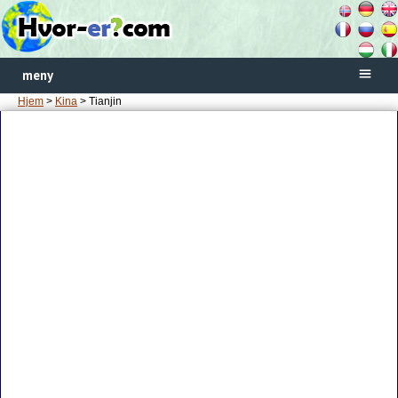
meny
Hjem
>
Kina
> Tianjin