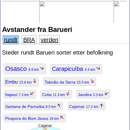
Avstander fra Barueri
rundt
BRA
verden
Steder rundt Barueri sorter etter befolkning
Osasco
Carapicuíba
8.9 km
4.4 km
Embu
Taboão da Serra
15.6 km
15.5 km
Itapevi
Cotia
Jandira
7.3 km
11.3 km
3.3 km
Santana de Parnaíba
Cajamar
8.5 km
17.2 km
Pirapora do Bom Jesus
18 km
Cajamar