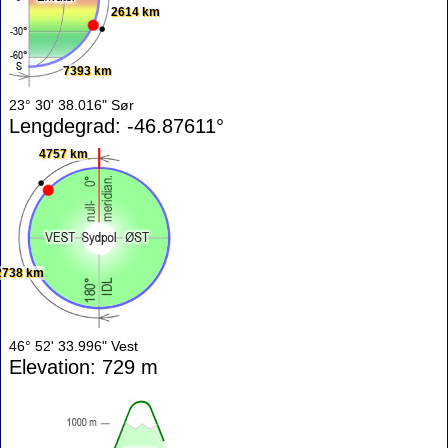
2614 km
7393 km
23° 30' 38.016" Sør
Lengdegrad: -46.87611°
4757 km
2738 km
46° 52' 33.996" Vest
Elevation: 729 m