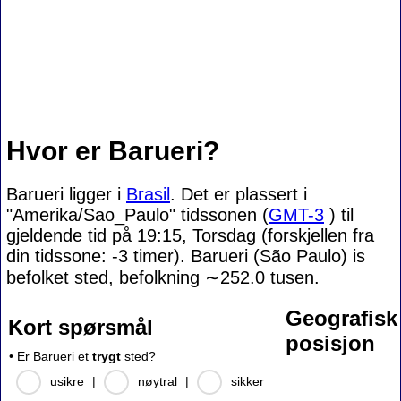
Hvor er Barueri?
Barueri ligger i
Brasil
. Det er plassert i
"Amerika/Sao_Paulo" tidssonen (
GMT-3
) til
gjeldende tid på 19:15, Torsdag (forskjellen fra
din tidssone:
-3 timer). Barueri (São Paulo) is
befolket sted, befolkning
∼252.0
tusen.
Geografisk
Kort spørsmål
posisjon
• Er Barueri et
trygt
sted?
usikre
|
nøytral
|
sikker