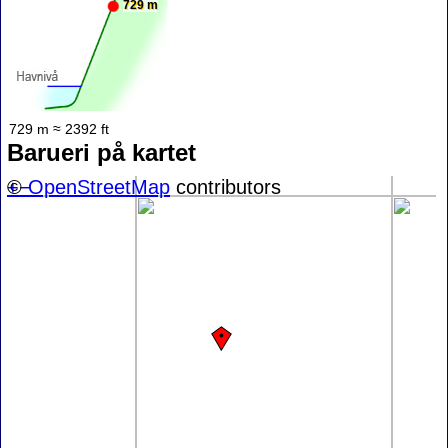
729 m
729 m ≈ 2392 ft
Barueri på kartet
+
©
−
OpenStreetMap
contributors